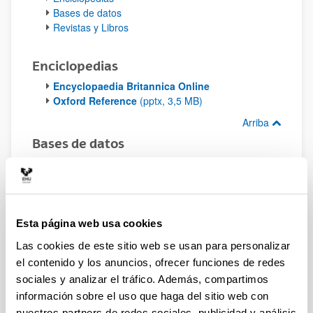
Bases de datos
Revistas y Libros
Enciclopedias
Encyclopaedia Britannica Online
Oxford Reference
(pptx, 3,5 MB)
Arriba
Bases de datos
BOE
Campus Solution
(All that Stat)
ChemSpider
Cochrane
Dialnet
Esta página web usa cookies
Inspec
Las cookies de este sitio web se usan para personalizar
JoVE Guía Estudiantes
(pdf, 939 KB)
el contenido y los anuncios, ofrecer funciones de redes
JoVE Guía Profesorado
(pdf, 1.1 MB)
sociales y analizar el tráfico. Además, compartimos
LION
MathScinet
información sobre el uso que haga del sitio web con
Merck Index
nuestros partners de redes sociales, publicidad y análisis