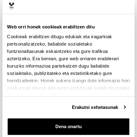
Web orri honek cookieak erabiltzen ditu
Cookieak erabiltzen ditugu edukiak eta iragarkiak
pertsonalizatzeko, baliabide sozialetako
funtzionaltasunak eskaintzeko eta gure trafikoa
aztertzeko. Era berean, gure web orriaren erabilerari
buruzko informazioa partekatzen dugu baliabide
sozialetako, publizitateko eta estatistiketako gure
hornitzaileekin. Horiek aukera izango dute informazio hori
zeuk eman diezun edo euren zerbitzuak erabili dituzulako
eskuratu duten bestelako informazio batekin uztartzeko.
C1 baliokidetza
Erakutsi xehetasunak
Dena onartu