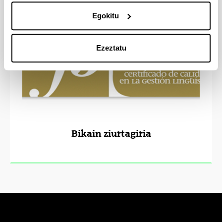
Egokitu
Ezeztatu
Bikain ziurtagiria