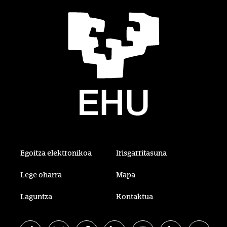
Egoitza elektronikoa
Irisgarritasuna
Lege oharra
Mapa
Laguntza
Kontaktua