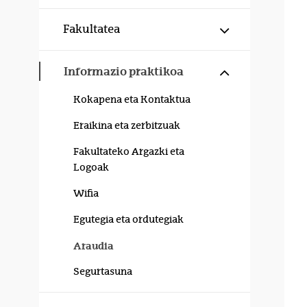
Erakutsi/izku
Fakultatea
Erakutsi/izku
Informazio praktikoa
Kokapena eta Kontaktua
Eraikina eta zerbitzuak
Fakultateko Argazki eta
Logoak
Wifia
Egutegia eta ordutegiak
Araudia
Segurtasuna