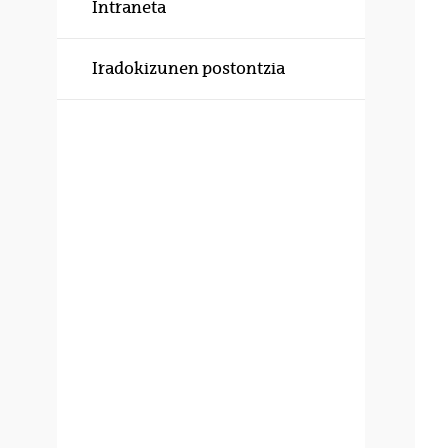
Intraneta
Iradokizunen postontzia