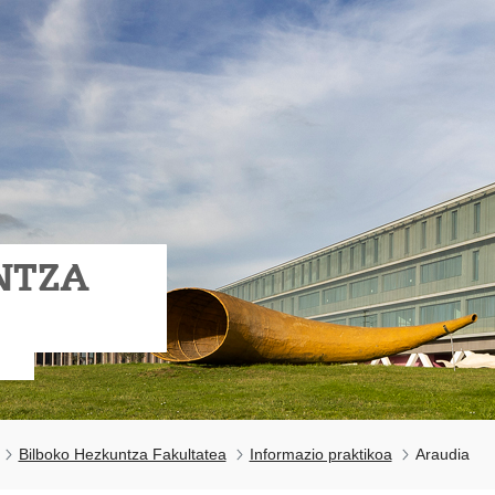
NTZA
Bilboko Hezkuntza Fakultatea
Informazio praktikoa
Araudia