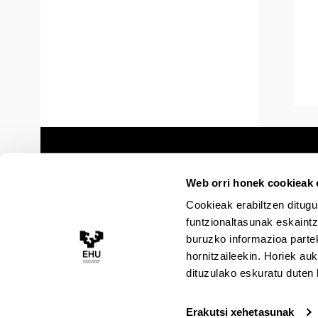
Web orri honek cookieak e
Cookieak erabiltzen ditugu
funtzionaltasunak eskaintz
buruzko informazioa partek
hornitzaileekin. Horiek au
dituzulako eskuratu duten 
Erakutsi xehetasunak