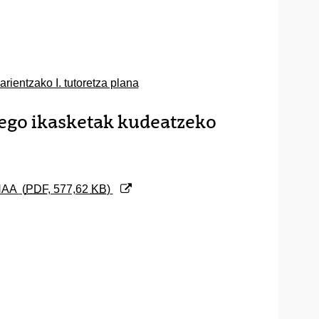
rientzako I. tutoretza plana
rego ikasketak kudeatzeko
EHAA
(
PDF
, 577,62
KB
)