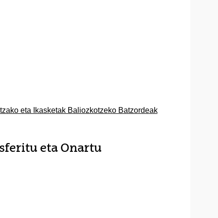
tzako eta Ikasketak Baliozkotzeko Batzordeak
feritu eta Onartu