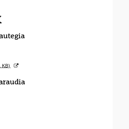
K
autegia
1
KB
)
araudia