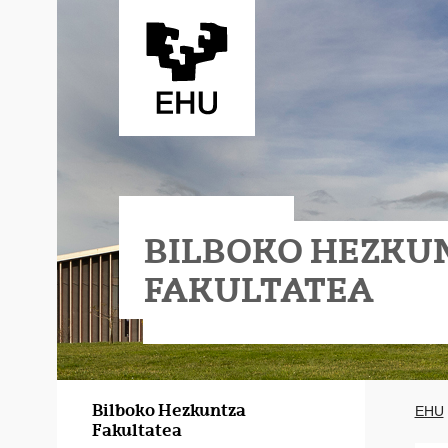
Eduki nagusira joan
BILBOKO HEZKU
FAKULTATEA
Bilboko Hezkuntza
EHU
Fakultatea