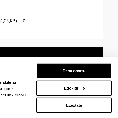
81,03
KB
)
Dena onartu
 oharra
Mapa
Laguntza
Kontaktua
rabilerari
Egokitu
ko gure
itzuak erabili
cebook-en
EHU Linkedin-en
EHU Instagram-en
EHU Youtube-en
EHU Vimeo-en
EHU Flickr-en
Ezeztatu