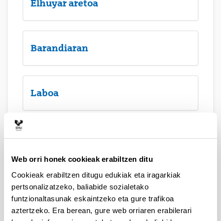
Elhuyar aretoa
Barandiaran
Laboa
Atondo nagusia
Web orri honek cookieak erabiltzen ditu
Cookieak erabiltzen ditugu edukiak eta iragarkiak
Menchu Gal Terraza
pertsonalizatzeko, baliabide sozialetako
funtzionaltasunak eskaintzeko eta gure trafikoa
aztertzeko. Era berean, gure web orriaren erabilerari