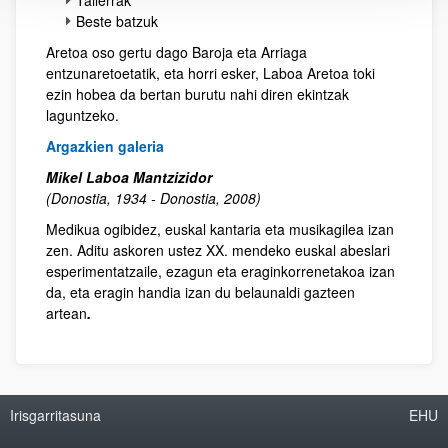
Beste batzuk
Aretoa oso gertu dago Baroja eta Arriaga
entzunaretoetatik, eta horri esker, Laboa Aretoa toki
ezin hobea da bertan burutu nahi diren ekintzak
laguntzeko.
Argazkien galeria
Mikel Laboa Mantzizidor
(Donostia, 1934 - Donostia, 2008)
Medikua ogibidez, euskal kantaria eta musikagilea izan
zen. Aditu askoren ustez XX. mendeko euskal abeslari
esperimentatzaile, ezagun eta eraginkorrenetakoa izan
da, eta eragin handia izan du belaunaldi gazteen
artean
.
Irisgarritasuna
EHU