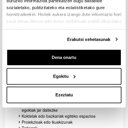
buruzko informazioa partekatzen dugu baliabide
Laboa aretoa
sozialetako, publizitateko eta estatistiketako gure
hornitzaileekin. Horiek aukera izango dute informazio hori
zeuk eman diezun edo euren zerbitzuak erabili dituzulako
eskuratu duten bestelako informazio batekin uztartzeko.
Erakutsi xehetasunak
Dena onartu
Egokitu
Mota guztietako erakusketetarako egokia den 110
m²ko espazio irekia da. Hala ere, mota honetako areto
batek eskaintzen duen malgutasunari esker, bertan
mota askotako ekintzak egin daitezke:
Ezeztatu
Hitzaldi edo bilera gela; horretarako altzari
egokiak jar daitezke
Koktelak edo bazkariak egiteko espazioa
Proiekzioak edo ikuskizunak
Tailerrak