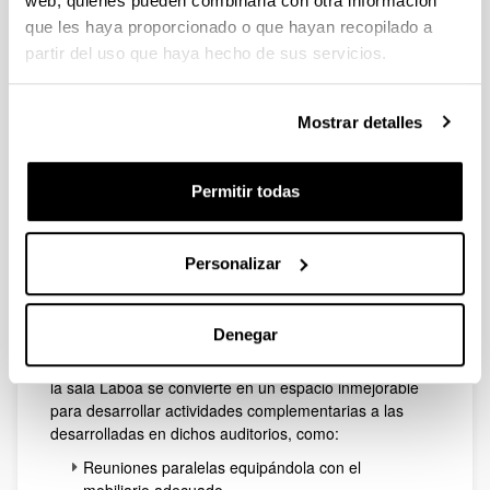
web, quienes pueden combinarla con otra información
Sala Laboa
que les haya proporcionado o que hayan recopilado a
partir del uso que haya hecho de sus servicios.
Mostrar detalles
Permitir todas
Personalizar
Se trata de un espacio diáfano de 110 m² apropiado
para exposiciones de cualquier tipo. No obstante,
Denegar
debido a las posibilidades que ofrece una sala como
esta y a hallarse junto a los auditorios Baroja y Arriaga,
la sala Laboa se convierte en un espacio inmejorable
para desarrollar actividades complementarias a las
desarrolladas en dichos auditorios, como:
Reuniones paralelas equipándola con el
mobiliario adecuado.