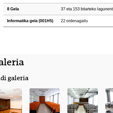
8 Gela
37 eta 153 bitarteko lagunent
Informatika gela (001H5)
22 ordenagailu
aleria
udi galeria