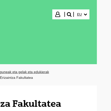
HIZKUNTZA HAUTA
Hasi saioa
EU
bilatu"
guneak eta gelak eta edukierak
Erizaintza Fakultatea
tza Fakultatea