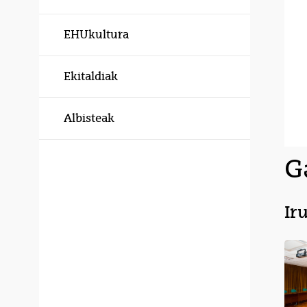
EHUkultura
Ekitaldiak
Albisteak
G
Ir