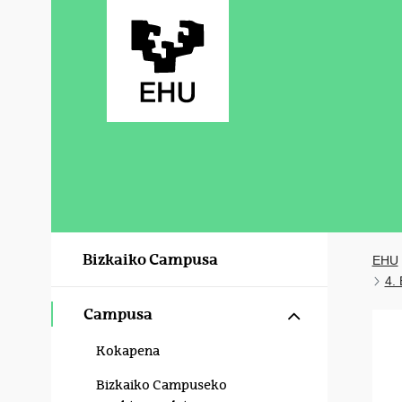
Eduki nagusira joan
Bizkaiko Campusa
EHU
4.
Erakutsi/izku
Campusa
Kokapena
Bizkaiko Campuseko