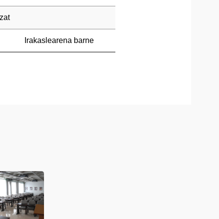
zat
Irakaslearena barne