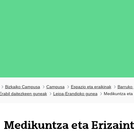
Bizkaiko Campusa
Campusa
Espazio eta eraikinak
Barruko 
 Erabil daitezkeen guneak
Leioa-Erandioko gunea
Medikuntza eta 
tatu azpiorriak
Medikuntza eta Erizain