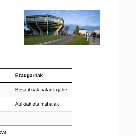
Ezaugarriak
Besaulkiak palarik gabe
Aulkiak eta mahaiak
zat