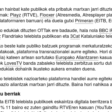
n hainbat kate publikok eta pribatuk martxan jarri dituz
rmak:
Playz
(RTVE),
Flooxer
(Atresmedia, Atresplayer pl
plataformaren barruan) eta duela gutxi
Primeran
(EITB, Eu
ko edukiak dituzten OTTak ere badaude, hala nola
BBC i
z
Flandriako telebista publikoan eta
3Cat
Kataluniako tele
o beste kate publiko batzuek programak merkaturatzeko 
takoak, plataforma transnazionalei aurre egiteko. Hori 
lia) kateen artean sortutako
Europako Aliantzaren
kasua.
tek
LovesTV
banda zabaleko telebista zerbitzua sortu dut
edukiak dohainik ikusteko aukera ematen duena.
ko telebistek nazioarteko plataforma handiei aurre egite
zio aliantzak martxan jarri dituzte. Baina hori nahikoa 
u berriak
 EITB telebista publikoek eskaintza digitala berritzera 
% 11 baino ez zuten gainditu RTVEren kasuan (YouTuber