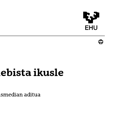
ebista ikusle
ansmedian aditua
u)
lduko du)
 bat zabalduko du)
 leiho bat zabalduko du)
ez - (Beste leiho bat zabalduko du)
ste leiho bat zabalduko du)