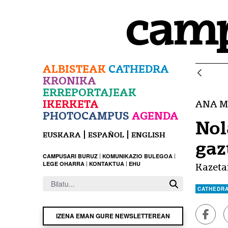
Eduki nagusira joan
ALBISTEAK
CATHEDRA
KRONIKA
ERREPORTAJEAK
IKERKETA
ANA M
PHOTOCAMPUS
AGENDA
Nol
EUSKARA
ESPAÑOL
ENGLISH
gaz
CAMPUSARI BURUZ
KOMUNIKAZIO BULEGOA
LEGE OHARRA
KONTAKTUA
EHU
Kazeta
CATHEDR
Faceb
IZENA EMAN GURE NEWSLETTEREAN