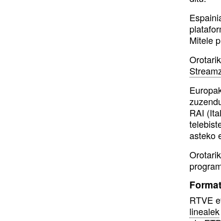
Espainia
platafo
Mitele 
Orotari
Stream
Europak
zuzendu
RAI (Ita
telebis
asteko 
Orotari
programa
Format
RTVE eta
linealek