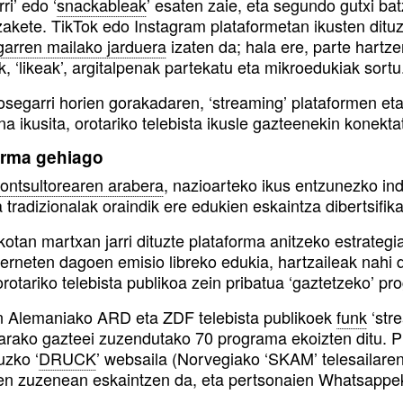
ri’ edo ‘
snackableak
’ esaten zaie, eta segundo gutxi b
zakete. TikTok edo Instagram plataformetan ikusten ditu
garren mailako jarduera
izaten da; hala ere, parte hartze
k, ‘likeak’, argitalpenak partekatu eta mikroedukiak sortu
osegarri horien gorakadaren, ‘streaming’ plataformen e
na ikusita, orotariko telebista ikusle gazteenekin konekt
orma gehiago
ntsultorearen arabera
, nazioarteko ikus entzunezko in
a tradizionalak oraindik ere edukien eskaintza dibertsifik
otan martxan jarri dituzte plataforma anitzeko estrategia
nterneten dagoen emisio libreko edukia, hartzaileak nahi
rotariko telebista publikoa zein pribatua ‘gaztetzeko’ pr
 Alemaniako ARD eta ZDF telebista publikoek
funk
‘stre
tarako gazteei zuzendutako 70 programa ekoizten ditu. P
uzko ‘
DRUCK
’ websaila (Norvegiako ‘SKAM’ telesaila
n zuzenean eskaintzen da, eta pertsonaien Whatsappek