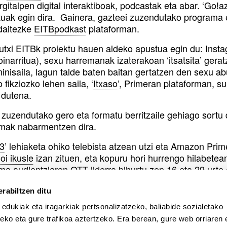
rgitalpen digital interaktiboak, podcastak eta abar. ‘Go!
tuak egin dira. Gainera, gazteei zuzendutako programa e
daitezke
EITBpodkast
plataforman.
utxi EITBk proiektu hauen aldeko apustua egin du: Insta
oinarritua), sexu harremanak izaterakoan ‘itsatsita’ ger
minisaila, lagun talde baten baitan gertatzen den sexu a
 fikziozko lehen saila, ‘
Itxaso
’, Primeran plataforman, s
dutena.
zuzendutako gero eta formatu berritzaile gehiago sortu di
rmak nabarmentzen dira.
3
’ lehiaketa ohiko telebista atzean utzi eta Amazon Pri
ioi ikusle
izan zituen, eta kopuru hori hurrengo hilabetea
rma
audientziaren OTT liderra bihurtu zen 16 eta 29 urte 
dituen programa, baina TikToken bost milioi bistaratze b
hala ikusle kopuruak gora egingo duela aurreikusten da.
rabiltzen ditu
 edukiak eta iragarkiak pertsonalizatzeko, baliabide sozialetako
zaila da jakitea zenbat iraungo duten gazteei zuzendutak
eko eta gure trafikoa aztertzeko. Era berean, gure web orriaren e
u transnazionalen monopolioaren aurrean.