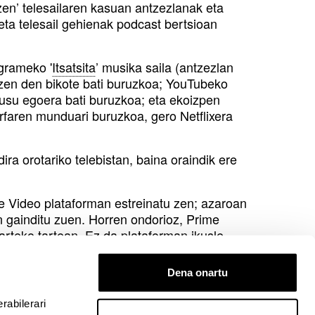
azen’ telesailaren kasuan antzezlanak eta
ta telesail gehienak podcast bertsioan
grameko '
Itsatsita
’ musika saila (antzezlan
atzen den bikote bati buruzkoa; YouTubeko
busu egoera bati buruzkoa; eta ekoizpen
urfaren munduari buruzkoa, gero Netflixera
ra orotariko telebistan, baina oraindik ere
me Video plataforman estreinatu zen; azaroan
n gainditu zuen. Horren ondorioz, Prime
arteko tartean
.
Ez da plataforman ikusle
aino gehiago izaten ditu egunero
eta finala
Dena onartu
o formatuak ohiko telebistan, ‘streaming’
rabilerari