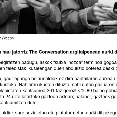
 Freepik
u hau jatorriz
The Conversation
argitalpenean aurki d
begiratzen badugu, askok “kutxa inozoa” terminoa gogoan
en telebistak ikusleengan duen abdukzio boterea deskri
e, gaur egungo belaunaldiak ez dira pantailaren aurrean
kusteko. Nahieran ikusten dituzte, nahi duten gailuaren 
elebistaren kontsumoa 2013az geroztik % 60 baino gehiago
eta 24 urte bitarteko gazteen artean; halaber, gazteek g
kontsumitzen dute.
naldiak sare sozialetan eta plataformetan aurki ditzakeg