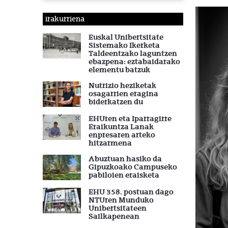
irakurriena
Euskal Unibertsitate
Sistemako Ikerketa
Taldeentzako laguntzen
ebazpena: eztabaidarako
elementu batzuk
Nutrizio heziketak
osagarrien eragina
biderkatzen du
EHUren eta Iparragirre
Eraikuntza Lanak
enpresaren arteko
hitzarmena
Abuztuan hasiko da
Gipuzkoako Campuseko
pabiloien eraisketa
EHU 358. postuan dago
NTUren Munduko
Unibertsitateen
Sailkapenean