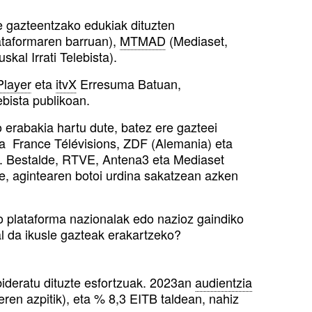
te gazteentzako edukiak dituzten
ataformaren barruan),
MTMAD
(Mediaset,
skal Irrati Telebista).
Player
eta
itvX
Erresuma Batuan,
bista publikoan.
erabakia hartu dute, batez ere gazteei
da France Télévisions, ZDF (Alemania) eta
 Bestalde, RTVE, Antena3 eta Mediaset
e, agintearen botoi urdina sakatzean azken
ko plataforma nazionalak edo nazioz gaindiko
al da ikusle gazteak erakartzeko?
bideratu dituzte esfortzuak. 2023an
audientzia
en azpitik), eta % 8,3 EITB taldean, nahiz