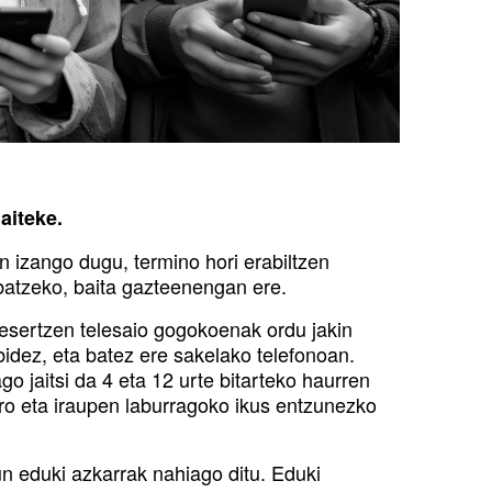
aiteke.
 izango dugu, termino hori erabiltzen
batzeko, baita gazteenengan ere.
 esertzen telesaio gogokoenak ordu jakin
bidez, eta batez ere sakelako telefonoan.
 jaitsi da 4 eta 12 urte bitarteko haurren
ero eta iraupen laburragoko ikus entzunezko
un eduki azkarrak nahiago ditu. Eduki