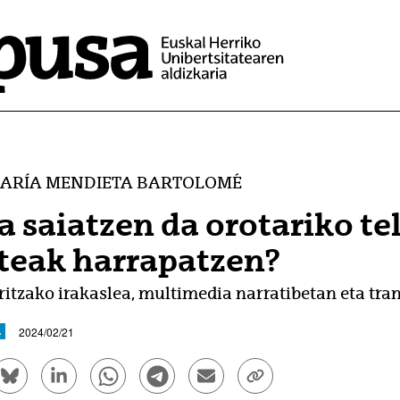
ARÍA MENDIETA BARTOLOMÉ
a saiatzen da orotariko tel
teak harrapatzen?
ritzako irakaslea, multimedia narratibetan eta tr
2024/02/21
A
ook bidez partekatu - (Beste leiho bat zabalduko du)
Bluesky bidez partekatu - (Beste leiho bat zabalduko d
Linkedin bidez partekatu - (Beste leiho bat zaba
Whatsapp bidez partekatu - (Beste leiho
Telegram bidez partekatu - (Beste
Bidali mezu elektroniko bid
Esteka kopiatu - (Be