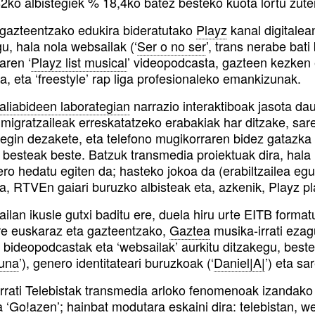
2ko albistegiek % 18,4ko batez besteko kuota lortu zute
azteentzako edukira bideratutako
Playz
kanal digitalea
u, hala nola websailak (‘
Ser o no ser
’, trans nerabe bati
aren ‘
Playz list musical
’ videopodcasta, gazteen kezken e
, eta ‘freestyle’ rap liga profesionaleko emankizunak.
liabideen laborategian
narrazio interaktiboak jasota da
migratzaileak erreskatatzeko erabakiak har ditzake, sare
 egin dezakete, eta telefono mugikorraren bidez gatazka 
 besteak beste. Batzuk transmedia proiektuak dira, hala 
ero hedatu egiten da; hasteko jokoa da (erabiltzailea eg
a, RTVEn gaiari buruzko albisteak eta, azkenik, Playz pl
ilan ikusle gutxi baditu ere, duela hiru urte EITB formatu
re euskaraz eta gazteentzako,
Gaztea
musika-irrati ezag
 bideopodcastak eta ‘websailak’ aurkitu ditzakegu, best
una
’), genero identitateari buruzkoak (‘
Daniel|A|
’) eta sa
rrati Telebistak transmedia arloko fenomenoak izandako p
a ‘
Go!azen
’; hainbat modutara eskaini dira: telebistan, 