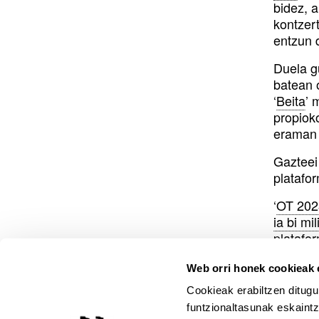
bidez, a
kontzer
entzun 
Duela g
batean 
‘
Beita
’ 
propioko
eraman 
Gazteei 
platafo
‘
OT 202
ia bi mil
platafo
gehien 
iritsi a
Web orri honek cookieak e
Cookieak erabiltzen ditugu
Hortaz, 
funtzionaltasunak eskaintz
zerbitz