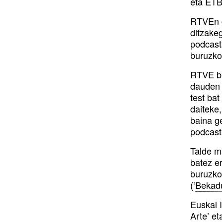
eta ETB
RTVEn g
ditzakeg
podcast
buruzkoa
RTVE ba
dauden 
test bat
daiteke,
baina g
podcast
Talde ma
batez e
buruzko
(‘
Bekad
Euskal I
Arte
’ et