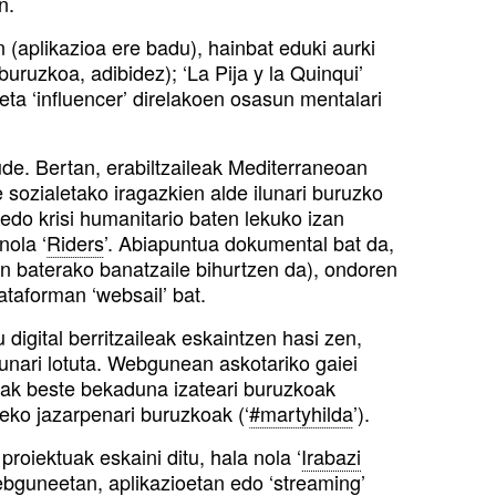
n.
n (aplikazioa ere badu), hainbat eduki aurki
 buruzkoa, adibidez); ‘La Pija y la Quinqui’
ta ‘influencer’ direlakoen osasun mentalari
ude. Bertan, erabiltzaileak Mediterraneoan
 sozialetako iragazkien alde ilunari buruzko
edo krisi humanitario baten lekuko izan
nola ‘
Riders
’. Abiapuntua dokumental bat da,
un baterako banatzaile bihurtzen da), ondoren
ataforman ‘websail’ bat.
 digital berritzaileak eskaintzen hasi zen,
unari lotuta. Webgunean askotariko gaiei
eak beste bekaduna izateari buruzkoak
reko jazarpenari buruzkoak (‘
#martyhilda
’).
roiektuak eskaini ditu, hala nola ‘
Irabazi
webguneetan, aplikazioetan edo ‘streaming’