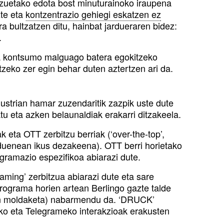
atzuetako edota bost minuturainoko iraupena
zte eta
kontzentrazio gehiegi eskatzen ez
ra bultzatzen ditu, hainbat jardueraren bidez:
.
ta kontsumo malguago batera egokitzeko
atzeko zer egin behar duten aztertzen ari da.
dustrian hamar zuzendaritik zazpik uste dute
atu eta azken belaunaldiak erakarri ditzakeela.
k eta OTT zerbitzu berriak (‘over-the-top’,
 duenean ikus dezakeena). OTT berri horietako
ogramazio espezifikoa abiarazi dute.
aming’ zerbitzua abiarazi dute eta sare
rograma horien artean Berlingo gazte talde
ren moldaketa) nabarmendu da. ‘DRUCK’
o eta Telegrameko interakzioak erakusten