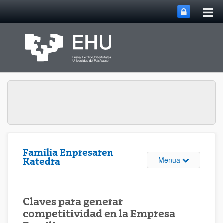
Me
Eduki nagusira joan
nag
ireki
Familia Enpresaren
Webgunearen 
Menua
Katedra
Claves para generar
competitividad en la Empresa