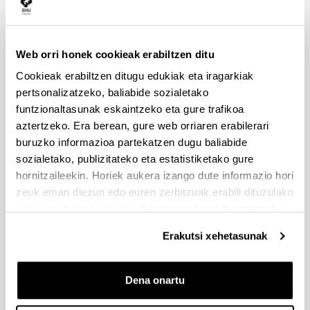
Bilbao
empresas familiares
Cómo impacta la
Web orri honek cookieak erabiltzen ditu
Dirección de Personas en
la Empresa Familiar en el
Cookieak erabiltzen ditugu edukiak eta iragarkiak
24.06.2014
CEBEK
éxito futuro del modelo de
pertsonalizatzeko, baliabide sozialetako
negocio: riesgos clave que
funtzionaltasunak eskaintzeko eta gure trafikoa
pueden ser evitados
aztertzeko. Era berean, gure web orriaren erabilerari
buruzko informazioa partekatzen dugu baliabide
La unión Familia-
Cámara
Empresa: Estrategias de
sozialetako, publizitateko eta estatistiketako gure
08.10.2014
de
comunicación frente a los
hornitzaileekin. Horiek aukera izango dute informazio hori
Bilbao
conflictos
zeuk eman diezun edo euren zerbitzuak erabili dituzulako
eskuratu duten bestelako informazio batekin uztartzeko.
Los primeros pasos en la
sucesión de la Empresa
Erakutsi xehetasunak
04.11.2014
CEBEK
Familiar. Claves para una
transición eficaz.
Dena onartu
Talleres