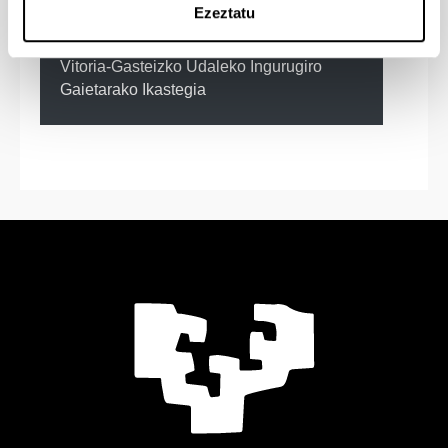
Investigaciones y Desarrollo Agrario-
Ezeztatu
Arcaute (Alava)
Vitoria-Gasteizko Udaleko Ingurugiro
Gaietarako Ikastegia