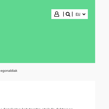
HIZKUNTZA HAUTA
Hasi saioa
EU
bilatu"
 egonaldiak