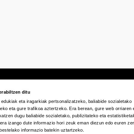
rabiltzen ditu
 edukiak eta iragarkiak pertsonalizatzeko, baliabide sozialetako
Egoitza elektronikoa
Irisgarritasuna
Lege
eko eta gure trafikoa aztertzeko. Era berean, gure web orriaren e
atzen dugu baliabide sozialetako, publizitateko eta estatistiketa
kera izango dute informazio hori zeuk eman diezun edo euren zerb
EHU Tiktok-en
EHU Bluesky-n
EHU Fa
bestelako informazio batekin uztartzeko.