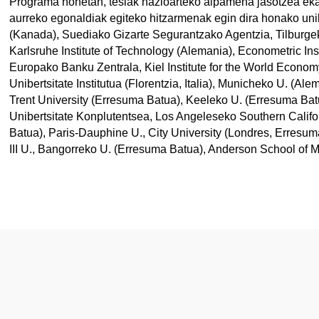
Programa honetan, tesiak nazioarteko aipamena jasotzea eka
aurreko egonaldiak egiteko hitzarmenak egin dira honako unib
(Kanada), Suediako Gizarte Segurantzako Agentzia, Tilburge
Karlsruhe Institute of Technology (Alemania), Econometric I
Europako Banku Zentrala, Kiel Institute for the World Econo
Unibertsitate Institutua (Florentzia, Italia), Municheko U. (
Trent University (Erresuma Batua), Keeleko U. (Erresuma Bat
Unibertsitate Konplutentsea, Los Angeleseko Southern Calif
Batua), Paris-Dauphine U., City University (Londres, Erresu
III U., Bangorreko U. (Erresuma Batua), Anderson School of 