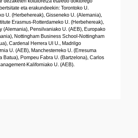
r dezaketen kotutoretza eta/edo doktorego
ertsitate eta erakundeekin: Torontoko U.
ko U. (Herbehereak), Gisseneko U. (Alemania),
nstitute Erasmus-Rotterdameko U. (Herbehereak),
my (Alemania), Pensilvaniako U. (AEB), Europako
Alemania), Nottingham Business School-Nottingham
ua), Cardenal Herrera UI U., Madrilgo
ornia U. (AEB), Manchesterreko U. (Erresuma
ma Batua), Pompeu Fabra U. (Bartzelona), Carlos
Management-Kaliforniako U. (AEB).