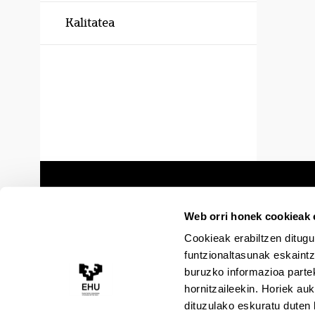
Kalitatea
Web orri honek cookieak e
Cookieak erabiltzen ditugu
funtzionaltasunak eskaintz
buruzko informazioa partek
hornitzaileekin. Horiek au
dituzulako eskuratu duten 