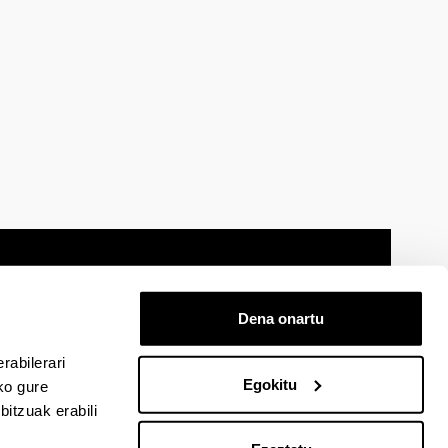
Dena onartu
 oharra
Mapa
Laguntza
Kontaktua
rabilerari
Egokitu
ko gure
itzuak erabili
cebook-en
EHU Linkedin-en
EHU Instagram-en
EHU Youtube-en
EHU Vimeo-en
EHU Flickr-en