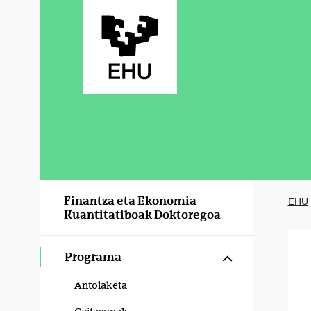
Eduki nagusira joan
Finantza eta Ekonomia
EHU
Kuantitatiboak Doktoregoa
Erakutsi/izku
Programa
Antolaketa