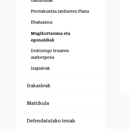
Gaitasunak
Prestakuntza Jardueren Plana
Ebaluazioa
Mugikortasuna eta
egonaldiak
Doktorego tesiaren
aurkezpena
Izapideak
Irakasleak
Matrikula
Defendatutako tesiak