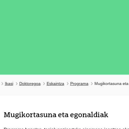
Ikasi
Doktoregoa
Eskaintza
Programa
Mugikortasuna eta
tatu azpiorriak
Mugikortasuna eta egonaldiak