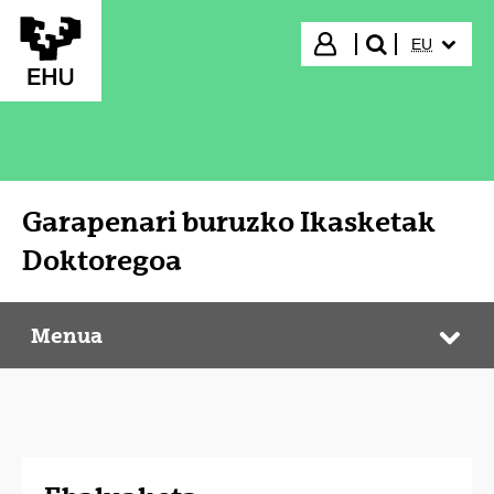
Eduki nagusira joan
HIZKUNTZ
Hasi saioa
EU
bilatu"
Garapenari buruzko Ikasketak
Doktoregoa
Menua
Garapenari buruzko Ikasketak Doktoregoa
Web