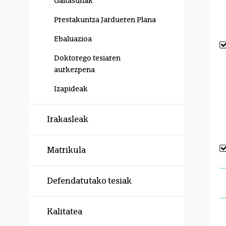
Gaitasunak
Prestakuntza Jardueren Plana
Ebaluazioa
Doktorego tesiaren
aurkezpena
Izapideak
Irakasleak
Matrikula
Defendatutako tesiak
Kalitatea