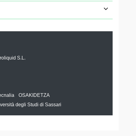
roliquid S.L.
ecnalia
OSAKIDETZA
versità degli Studi di Sassari