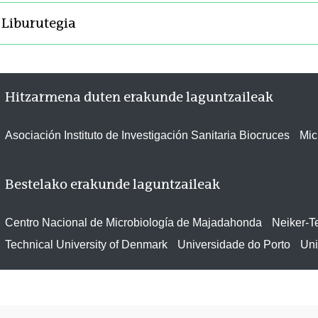
Liburutegia
Hitzarmena duten erakunde laguntzaileak
Asociación Instituto de Investigación Sanitaria Biocruces
Mic
Bestelako erakunde laguntzaileak
Centro Nacional de Microbiología de Majadahonda
Neiker-T
Technical University of Denmark
Universidade do Porto
Uni