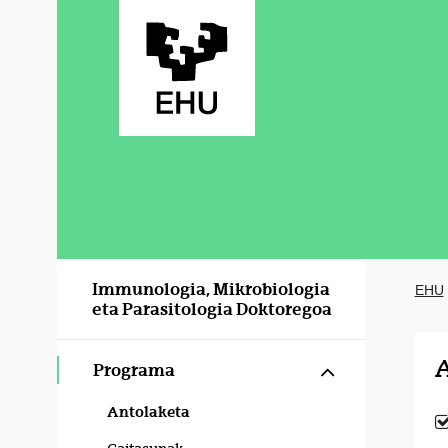
Eduki nagusira joan
Immunologia, Mikrobiologia
EHU
eta Parasitologia Doktoregoa
A
Erakutsi/izku
Programa
Antolaketa