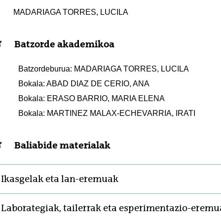
MADARIAGA TORRES, LUCILA
Batzorde akademikoa
Batzordeburua: MADARIAGA TORRES, LUCILA
Bokala: ABAD DIAZ DE CERIO, ANA
Bokala: ERASO BARRIO, MARIA ELENA
Bokala: MARTINEZ MALAX-ECHEVARRIA, IRATI
Baliabide materialak
Ikasgelak eta lan-eremuak
Laborategiak, tailerrak eta esperimentazio-eremu