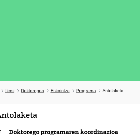
Ikasi
Doktoregoa
Eskaintza
Programa
Antolaketa
ntolaketa
tatu azpiorriak
Doktorego programaren koordinazioa