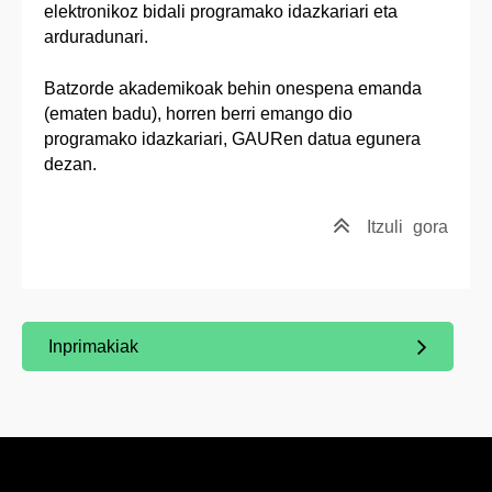
elektronikoz bidali programako idazkariari eta
arduradunari.
Batzorde akademikoak behin onespena emanda
(ematen badu), horren berri emango dio
programako idazkariari, GAURen datua egunera
dezan.
Itzuli
gora
Inprimakiak
(Beste leiho bat zabalduko du)