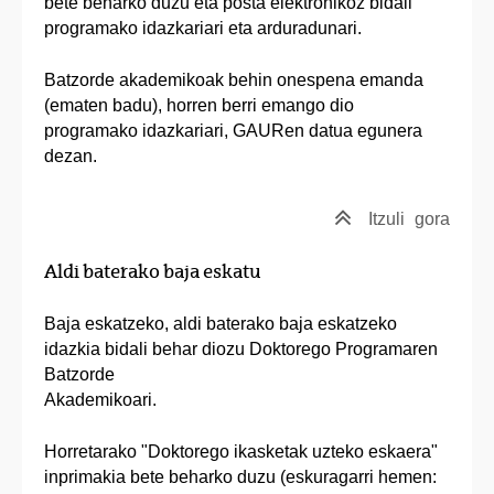
bete beharko duzu eta posta elektronikoz bidali
programako idazkariari eta arduradunari.
Batzorde akademikoak behin onespena emanda
(ematen badu), horren berri emango dio
programako idazkariari, GAURen datua egunera
dezan.
Itzuli
gora
Aldi baterako baja eskatu
Baja eskatzeko, aldi baterako baja eskatzeko
idazkia bidali behar diozu Doktorego Programaren
Batzorde
Akademikoari.
Horretarako "Doktorego ikasketak uzteko eskaera"
inprimakia bete beharko duzu (eskuragarri hemen: