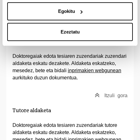
prozedura
bete beharko da, eta bertan adierazten
diren dokumentuak aurkeztu beharko dira.
Egokitu
Itzuli
gora
Ezeztatu
Zuzendariaren aldaketa
Doktoregaiak edota tesiaren zuzendariak zuzendari
aldaketa eskatu dezakete. Aldaketa eskatzeko,
mesedez, bete eta bidali
inprimakien webgunean
aurkituko duzun dokumentua.
Itzuli
gora
Tutore aldaketa
Doktoregaiak edota tesiaren zuzendariak tutore
aldaketa eskatu dezakete. Aldaketa eskatzeko,
mesedez, bete eta bidali
inprimakien webgunean