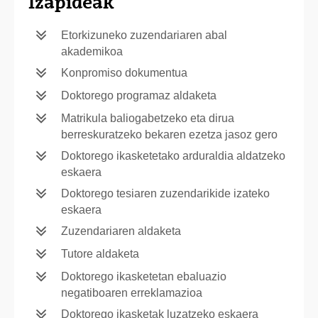
Izapideak
Etorkizuneko zuzendariaren abal
akademikoa
Konpromiso dokumentua
Doktorego programaz aldaketa
Matrikula baliogabetzeko eta dirua
berreskuratzeko bekaren ezetza jasoz gero
Doktorego ikasketetako arduraldia aldatzeko
eskaera
Doktorego tesiaren zuzendarikide izateko
eskaera
Zuzendariaren aldaketa
Tutore aldaketa
Doktorego ikasketetan ebaluazio
negatiboaren erreklamazioa
Doktorego ikasketak luzatzeko eskaera