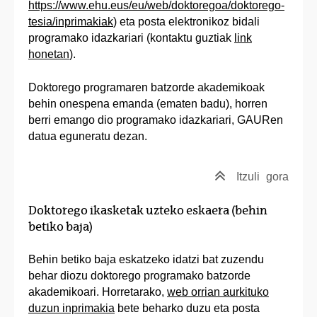
https://www.ehu.eus/eu/web/doktoregoa/doktorego-
tesia/inprimakiak
) eta posta elektronikoz bidali
programako idazkariari (kontaktu guztiak
link
honetan
).
Doktorego programaren batzorde akademikoak
behin onespena emanda (ematen badu), horren
berri emango dio programako idazkariari, GAURen
datua eguneratu dezan.
Itzuli
gora
Doktorego ikasketak uzteko eskaera (behin
betiko baja)
Behin betiko baja eskatzeko idatzi bat zuzendu
behar diozu doktorego programako batzorde
akademikoari. Horretarako,
web orrian aurkituko
duzun inprimakia
bete beharko duzu eta posta