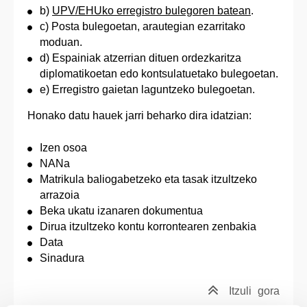
b)
UPV/EHUko erregistro bulegoren batean
.
c) Posta bulegoetan, arautegian ezarritako
moduan.
d) Espainiak atzerrian dituen ordezkaritza
diplomatikoetan edo kontsulatuetako bulegoetan.
e) Erregistro gaietan laguntzeko bulegoetan.
Honako datu hauek jarri beharko dira idatzian:
Izen osoa
NANa
Matrikula baliogabetzeko eta tasak itzultzeko
arrazoia
Beka ukatu izanaren dokumentua
Dirua itzultzeko kontu korrontearen zenbakia
Data
Sinadura
Itzuli
gora