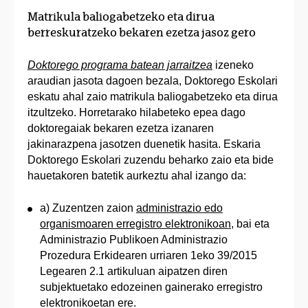
Matrikula baliogabetzeko eta dirua
berreskuratzeko bekaren ezetza jasoz gero
Doktorego programa batean jarraitzea
izeneko
araudian jasota dagoen bezala, Doktorego Eskolari
eskatu ahal zaio matrikula baliogabetzeko eta dirua
itzultzeko. Horretarako hilabeteko epea dago
doktoregaiak bekaren ezetza izanaren
jakinarazpena jasotzen duenetik hasita. Eskaria
Doktorego Eskolari zuzendu beharko zaio eta bide
hauetakoren batetik aurkeztu ahal izango da:
a) Zuzentzen zaion
administrazio edo
organismoaren erregistro elektronikoan
, bai eta
Administrazio Publikoen Administrazio
Prozedura Erkidearen urriaren 1eko 39/2015
Legearen 2.1 artikuluan aipatzen diren
subjektuetako edozeinen gainerako erregistro
elektronikoetan ere.