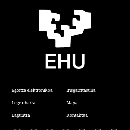
Egoitza elektronikoa
Irisgarritasuna
Lege oharra
Mapa
Laguntza
Kontaktua