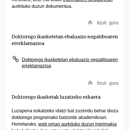
aurkituko duzun dokumentua.
Itzuli
gora
Doktorego ikasketetan ebaluazio negatiboaren
erreklamazioa
Doktorego ikasketetan ebaluazio negatiboaren
erreklamazioa
Itzuli
gora
Doktorego ikasketak luzatzeko eskaera
Luzapena eskatzeko idatzi bat zuzendu behar diozu
doktorego programako batzorde akademikoari.
Horretarako,
web orrian aurkituko duzun inprimakia