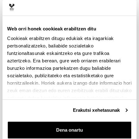
Doktorego ikasketetako arduraldia aldatzeko
eskaera
Web orri honek cookieak erabiltzen ditu
Arduraldia aldatzeko idatzi bat zuzendu behar diozu
doktorego programako batzorde akademikoari.
Cookieak erabiltzen ditugu edukiak eta iragarkiak
Horretarako,
web orrian aurkituko duzun inprimakia
pertsonalizatzeko, baliabide sozialetako
bete beharko duzu eta posta elektronikoz bidali
funtzionaltasunak eskaintzeko eta gure trafikoa
programako idazkariari eta arduradunari. Aldaketa
aztertzeko. Era berean, gure web orriaren erabilerari
onartuz gero, berriz kalkulatuko dute zein epe
buruzko informazioa partekatzen dugu baliabide
duzun tesia aurkezteko.
sozialetako, publizitateko eta estatistiketako gure
hornitzaileekin. Horiek aukera izango dute informazio hori
Itzuli
gora
zeuk eman diezun edo euren zerbitzuak erabili dituzulako
eskuratu duten bestelako informazio batekin uztartzeko.
Doktorego tesiaren zuzendarikide izateko
Erakutsi xehetasunak
eskaera
Zuzendarikidea izatea eskatzen duen irakaslea ez
Dena onartu
bada programakoa, web orrian zehazten den