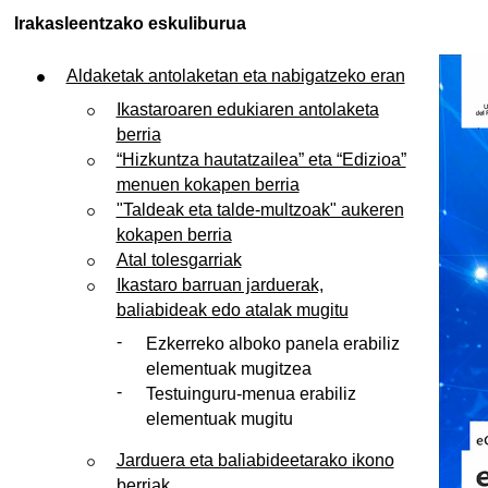
Irakasleentzako eskuliburua
Aldaketak antolaketan eta nabigatzeko eran
Ikastaroaren edukiaren antolaketa
berria
“Hizkuntza hautatzailea” eta “Edizioa”
menuen kokapen berria
"Taldeak eta talde-multzoak" aukeren
kokapen berria
Atal tolesgarriak
Ikastaro barruan jarduerak,
baliabideak edo atalak mugitu
Ezkerreko alboko panela erabiliz
elementuak mugitzea
Testuinguru-menua erabiliz
elementuak mugitu
Jarduera eta baliabideetarako ikono
berriak