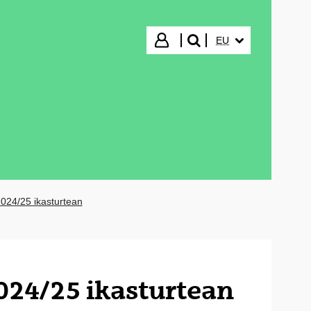
HIZKUNTZA HAUTA
Hasi saioa
EU
bilatu"
024/25 ikasturtean
024/25 ikasturtean