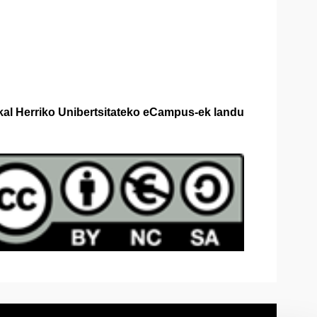
kal Herriko Unibertsitateko eCampus-ek landu