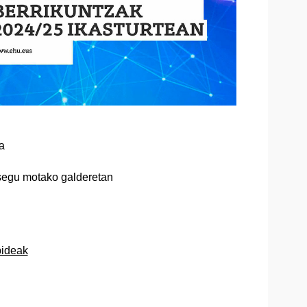
a
segu motako galderetan
bideak