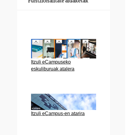
Funtzionalitate aldaketak
Itzuli eCampuseko
eskuliburuak atalera
Itzuli eCampus-en atarira