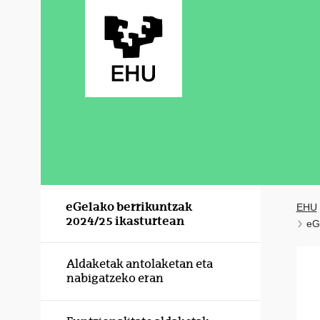
Eduki nagusira joan
eGelako berrikuntzak
EHU
2024/25 ikasturtean
eG
Aldaketak antolaketan eta
nabigatzeko eran