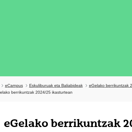
eCampus
Eskuliburuak eta Baliabideak
eGelako berrikuntzak 2
elako berrikuntzak 2024/25 ikasturtean
eGelako berrikuntzak 2