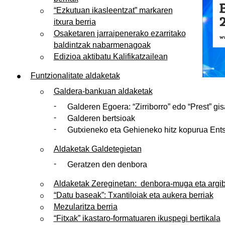
“Ezkutuan ikasleentzat” markaren
itxura berria
Osaketaren jarraipenerako ezarritako
baldintzak nabarmenagoak
Edizioa aktibatu Kalifikatzailean
Funtzionalitate aldaketak
Galdera-bankuan aldaketak
Galderen Egoera: “Zirriborro” edo “Prest” gis
Galderen bertsioak
Gutxieneko eta Gehieneko hitz kopurua Ent
Aldaketak Galdetegietan
Geratzen den denbora
Aldaketak Zereginetan: denbora-muga eta argi
“Datu baseak”: Txantiloiak eta aukera berriak
Mezularitza berria
“Fitxak” ikastaro-formatuaren ikuspegi bertikala