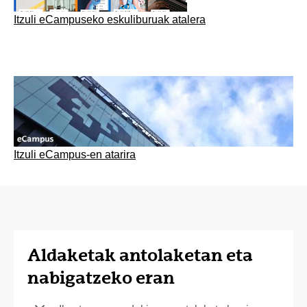
Itzuli eCampuseko eskuliburuak atalera
Itzuli eCampus-en atarira
Aldaketak antolaketan eta
nabigatzeko eran