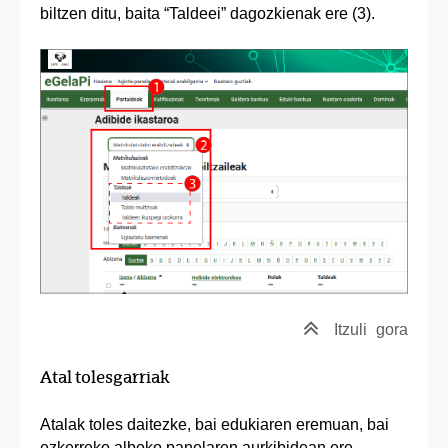
biltzen ditu, baita “Taldeei” dagozkienak ere (3).
Itzuli
gora
Atal tolesgarriak
Atalak toles daitezke, bai edukiaren eremuan, bai
ezkerreko alboko panelaren aurkibidean ere.