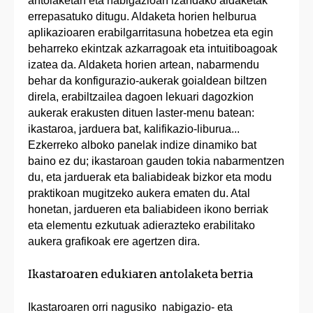
antolaketan eta nabigazioan izandako aldaketak
errepasatuko ditugu. Aldaketa horien helburua
aplikazioaren erabilgarritasuna hobetzea eta egin
beharreko ekintzak azkarragoak eta intuitiboagoak
izatea da. Aldaketa horien artean, nabarmendu
behar da konfigurazio-aukerak goialdean biltzen
direla, erabiltzailea dagoen lekuari dagozkion
aukerak erakusten dituen laster-menu batean:
ikastaroa, jarduera bat, kalifikazio-liburua...
Ezkerreko alboko panelak indize dinamiko bat
baino ez du; ikastaroan gauden tokia nabarmentzen
du, eta jarduerak eta baliabideak bizkor eta modu
praktikoan mugitzeko aukera ematen du. Atal
honetan, jardueren eta baliabideen ikono berriak
eta elementu ezkutuak adierazteko erabilitako
aukera grafikoak ere agertzen dira.
Ikastaroaren edukiaren antolaketa berria
Ikastaroaren orri nagusiko nabigazio- eta