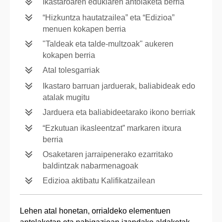
Ikastaroaren edukiaren antolaketa berria
“Hizkuntza hautatzailea” eta “Edizioa”
menuen kokapen berria
"Taldeak eta talde-multzoak" aukeren
kokapen berria
Atal tolesgarriak
Ikastaro barruan jarduerak, baliabideak edo
atalak mugitu
Jarduera eta baliabideetarako ikono berriak
“Ezkutuan ikasleentzat” markaren itxura
berria
Osaketaren jarraipenerako ezarritako
baldintzak nabarmenagoak
Edizioa aktibatu Kalifikatzailean
Lehen atal honetan, orrialdeko elementuen