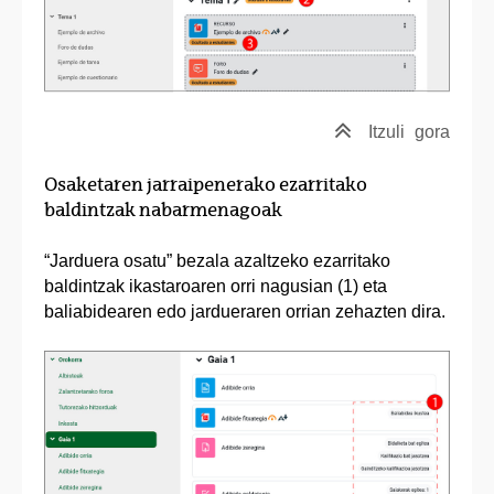
Itzuli
gora
Osaketaren jarraipenerako ezarritako
baldintzak nabarmenagoak
“Jarduera osatu” bezala azaltzeko ezarritako
baldintzak ikastaroaren orri nagusian (1) eta
baliabidearen edo jardueraren orrian zehazten dira.