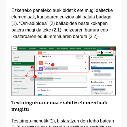
Ezkerreko paneleko aurkibidetik ere mugi daitezke
elementuak, kurtsoaren edizioa aktibatuta badago
(1). “Orri-adibidea” (2) baliabidea beste kokapen
batera mugi daiteke (2.1) indizearen barrura edo
ikastaroaren eduki-eremuaren barrura (2.2).
Testuinguru-menua erabiliz elementuak
mugitu
Testuingu-menutik (1), bistaratzen den leiho batean