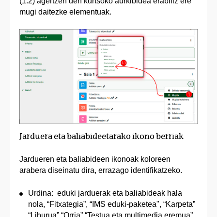
(1.2) agertzen den kurtsoko aurkibidea erabiliz ere
mugi daitezke elementuak.
Jarduera eta baliabideetarako ikono berriak
Jardueren eta baliabideen ikonoak koloreen
arabera diseinatu dira, errazago identifikatzeko.
Urdina: eduki jarduerak eta baliabideak hala
nola, “Fitxategia”, “IMS eduki-paketea", “Karpeta”
“Liburua” “Orria” “Testua eta multimedia eremua”