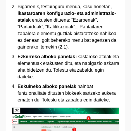
Bigarrenik, testuinguru-menua, kasu honetan,
ikastaroaren konfigurazio- eta administrazio-
atalak
erakusten dituena: “Ezarpenak”,
“Partaideak”, “Kalifikazioak”... Pantailaren
zabalera elementu guztiak bistaratzeko nahikoa
ez denean, goitibeherako menu bat agertzen da
gainerako itemekin (2.1).
Ezkerreko alboko panelak
ikastaroko atalak eta
elementuak erakusten ditu, eta nabigazio azkarra
ahalbidetzen du. Tolestu eta zabaldu egin
daiteke.
Eskuineko alboko panelak
hainbat
funtzionalitate dituzten blokeak sartzeko aukera
ematen du. Tolestu eta zabaldu egin daiteke.