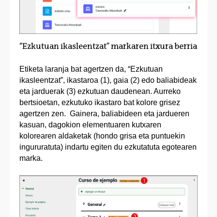
“Ezkutuan ikasleentzat” markaren itxura berria
Etiketa laranja bat agertzen da, “Ezkutuan
ikasleentzat”, ikastaroa (1), gaia (2) edo baliabideak
eta jarduerak (3) ezkutuan daudenean. Aurreko
bertsioetan, ezkutuko ikastaro bat kolore grisez
agertzen zen. Gainera, baliabideen eta jardueren
kasuan, dagokion elementuaren kutxaren
kolorearen aldaketak (hondo grisa eta puntuekin
ingururatuta) indartu egiten du ezkutatuta egotearen
marka.