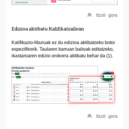
Itzuli
gora
Edizioa aktibatu Kalifikatzailean
Kalifikazio-liburuak ez du edizioa aktibatzeko botoi
espezifikorik. Taularen barruan balioak editatzeko,
ikastaroaren edizio orokorra aktibatu behar da (1).
Itzuli
gora