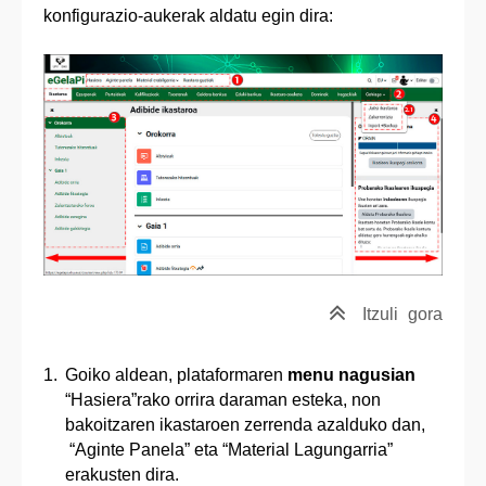
konfigurazio-aukerak aldatu egin dira:
Itzuli
gora
Goiko aldean, plataformaren
menu nagusian
“Hasiera”rako orrira daraman esteka, non
bakoitzaren ikastaroen zerrenda azalduko dan,
“Aginte Panela” eta “Material Lagungarria”
erakusten dira.