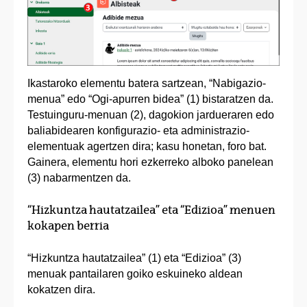
Ikastaroko elementu batera sartzean, “Nabigazio-
menua” edo “Ogi-apurren bidea” (1) bistaratzen da.
Testuinguru-menuan (2), dagokion jardueraren edo
baliabidearen konfigurazio- eta administrazio-
elementuak agertzen dira; kasu honetan, foro bat.
Gainera, elementu hori ezkerreko alboko panelean
(3) nabarmentzen da.
“Hizkuntza hautatzailea” eta “Edizioa” menuen
kokapen berria
“Hizkuntza hautatzailea” (1) eta “Edizioa” (3)
menuak pantailaren goiko eskuineko aldean
kokatzen dira.