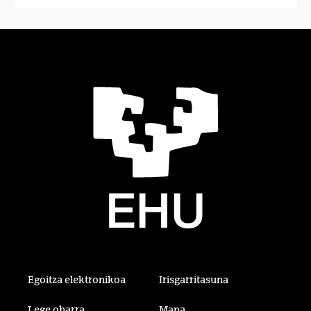
Egoitza elektronikoa
Irisgarritasuna
Lege oharra
Mapa