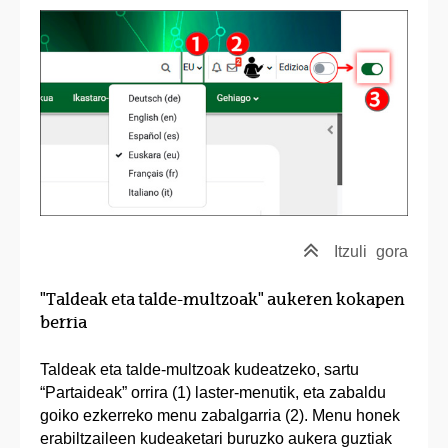
Itzuli
gora
"Taldeak eta talde-multzoak" aukeren kokapen
berria
Taldeak eta talde-multzoak kudeatzeko, sartu
“Partaideak” orrira (1) laster-menutik, eta zabaldu
goiko ezkerreko menu zabalgarria (2). Menu honek
erabiltzaileen kudeaketari buruzko aukera guztiak