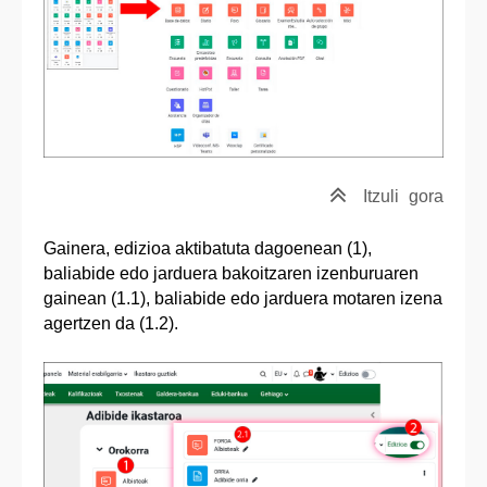
Itzuli
gora
Gainera, edizioa aktibatuta dagoenean (1),
baliabide edo jarduera bakoitzaren izenburuaren
gainean (1.1), baliabide edo jarduera motaren izena
agertzen da (1.2).