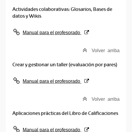
Actividades colaborativas: Glosarios, Bases de
datos y Wikis
(Abre una nueva ventana)
Manual para el profesorado
Volver
arriba
Crear y gestionar un taller (evaluación por pares)
(Abre una nueva ventana)
Manual para el profesorado
Volver
arriba
Aplicaciones prácticas del Libro de Calificaciones
(Abre una nueva ventana)
Manual para el profesorado