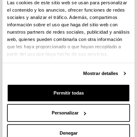
Las cookies de este sitio web se usan para personalizar
el contenido y los anuncios, ofrecer funciones de redes
Estructura y ajustes generales de un aula virtual
sociales y analizar el tráfico. Además, compartimos
información sobre el uso que haga del sitio web con
(Abre una nueva ventana)
Manual para el profesorado
nuestros partners de redes sociales, publicidad y análisis
web, quienes pueden combinarla con otra información
que les haya proporcionado o que hayan recopilado a
Volver
arriba
partir del uso que haya hecho de sus servicios.
eGelaPI: Solicitud de aulas, matriculación y
copias de seguridad
Mostrar detalles
(Abre una nueva ventana)
Manual para el profesorado
Permitir todas
Volver
arriba
Personalizar
Gestión de usuarios. Participantes, grupos y
matriculación
Denegar