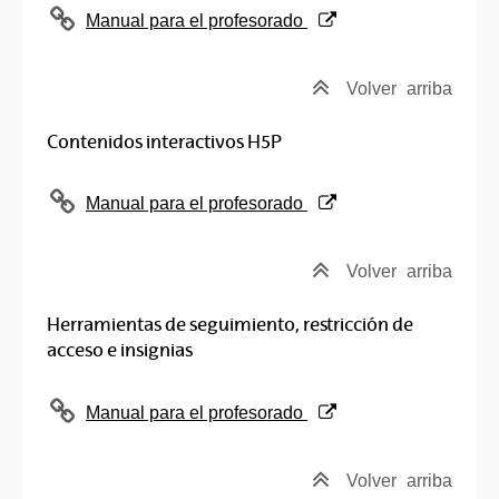
(Abre una nueva ventana)
Manual para el profesorado
Volver
arriba
Contenidos interactivos H5P
(Abre una nueva ventana)
Manual para el profesorado
Volver
arriba
Herramientas de seguimiento, restricción de
acceso e insignias
(Abre una nueva ventana)
Manual para el profesorado
Volver
arriba