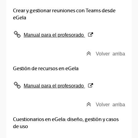
Crear y gestionar reuniones con Teams desde
eGela
(Abre una nueva ventana)
Manual para el profesorado
Volver
arriba
Gestión de recursos en eGela
(Abre una nueva ventana)
Manual para el profesorado
Volver
arriba
Cuestionarios en eGela: diseño, gestión y casos
de uso