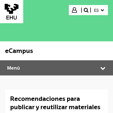
Saltar al contenido principal
IDIOMA S
Iniciar sesión
ES
buscar"
eCampus
Menú
eCampus
Abr
Recomendaciones para
publicar y reutilizar materiales