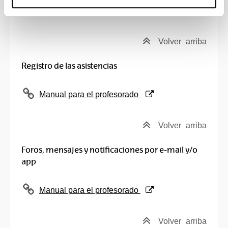
(Abre una nueva ventana)
Manual para el profesorado
Volver
arriba
Registro de las asistencias
(Abre una nueva ventana)
Manual para el profesorado
Volver
arriba
Foros, mensajes y notificaciones por e-mail y/o
app
(Abre una nueva ventana)
Manual para el profesorado
Volver
arriba