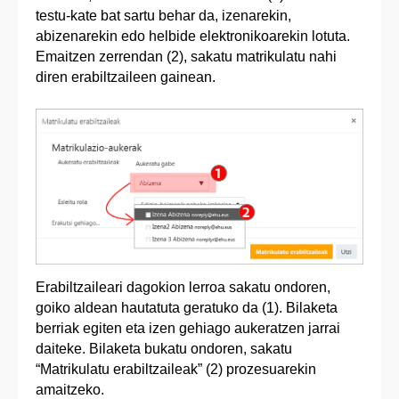
testu-kate bat sartu behar da, izenarekin,
abizenarekin edo helbide elektronikoarekin lotuta.
Emaitzen zerrendan (2), sakatu matrikulatu nahi
diren erabiltzaileen gainean.
Erabiltzaileari dagokion lerroa sakatu ondoren,
goiko aldean hautatuta geratuko da (1). Bilaketa
berriak egiten eta izen gehiago aukeratzen jarrai
daiteke. Bilaketa bukatu ondoren, sakatu
“Matrikulatu erabiltzaileak” (2) prozesuarekin
amaitzeko.