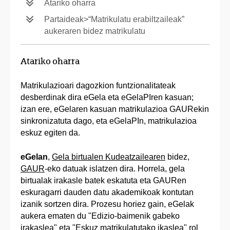
Atariko oharra
Partaideak>“Matrikulatu erabiltzaileak”
aukeraren bidez matrikulatu
Atariko oharra
Matrikulazioari dagozkion funtzionalitateak
desberdinak dira eGela eta eGelaPIren kasuan;
izan ere, eGelaren kasuan matrikulazioa GAURekin
sinkronizatuta dago, eta eGelaPIn, matrikulazioa
eskuz egiten da.
eGelan
,
Gela birtualen Kudeatzailearen
bidez,
GAUR
-eko datuak islatzen dira. Horrela, gela
birtualak irakasle batek eskatuta eta GAURen
eskuragarri dauden datu akademikoak kontutan
izanik sortzen dira. Prozesu horiez gain, eGelak
aukera ematen du "Edizio-baimenik gabeko
irakaslea" eta "Eskuz matrikulatutako ikaslea" rol