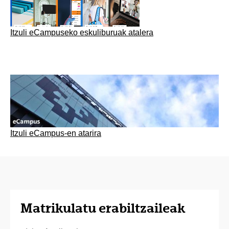
Itzuli eCampuseko eskuliburuak atalera
Itzuli eCampus-en atarira
Matrikulatu erabiltzaileak