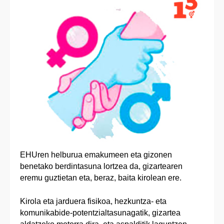
EHUren helburua emakumeen eta gizonen
benetako berdintasuna lortzea da, gizartearen
eremu guztietan eta, beraz, baita kirolean ere.
Kirola eta jarduera fisikoa, hezkuntza- eta
komunikabide-potentzialtasunagatik, gizartea