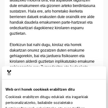
aldatzeko motorra dira, eta aspalditik laguntzen
dute emakumeen eta gizonen arteko berdintasuna
sustatzen. Hala ere, arlo horretako ikerketa
berrienen datuek erakusten dute oraindik ere alde
handiak daudela emakumeen parte-hartzeari eta
ordezkaritzari dagokienez kirolaren esparru
guztietan.
Etorkizun bat nahi dugu, kirolaz eta horrek
dakartzan onurez gozatzen duten emakume
gehiagorekin, bai eta jarduera fisikoaren eta
kirolaren alderdi guztietan inplikatutako emakume
gehiagorekin ere: Zuzendaritza eta kudeaketa,
entrenamendua, arbitrajea, kazetaritza,
prestakuntza, ikerketa eta kirol-praktika.
Web orri honek cookieak erabiltzen ditu
Cookieak erabiltzen ditugu edukiak eta iragarkiak
pertsonalizatzeko, baliabide sozialetako