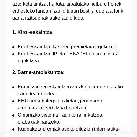
azterketa aintzat hartuta, aipatutako helburu horiek
erdiesteko lanean izan ditugun bost jarduera arlorik
garrantzitsuenak aukeratu ditugu.
1. Kirol-eskaintza
Kirol-eskaintza ikasleen premietara egokitzea.
Kirol-eskaintza IIP eta TEKAZELen premietara
egokitzea.
2. Barne-antolakuntza:
Erabiltzaileei eskaintzen zaizkien jardueretarako
sarbidea erraztea.
EHUkirola bulego guztietan, jendearen
arretatarako zerbitzua hobetzea.
Oinarrizko sistema iraunkorra finkatzea,
erabakiak hartzeko.
Kudeaketa-premiak aseko dituzten informatika-
tresnak eskuratzea (hardwarea eta softwarea).