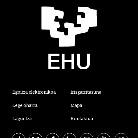
Egoitza elektronikoa
Irisgarritasuna
Lege oharra
Mapa
Laguntza
Kontaktua