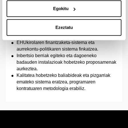
Egokitu
5. Finantzaketa:
Campus bakoitzerako lau urterako aurrekontu-
Ezeztatu
planak aztertzea eta finkatzea.
Babesleen politika definitzea.
EHUkirolaren finantzaketa-sistema eta
aurrekontu-politikaren sistema finkatzea.
Inbertsio berriak egiteko eta dagoeneko
badauden instalazioak hobetzeko proposamenak
aurkeztea.
Kalitatea hobetzeko baliabideak eta pizgarriak
emateko sistema eratzea, programaren
kontratuaren metodologia erabiliz.