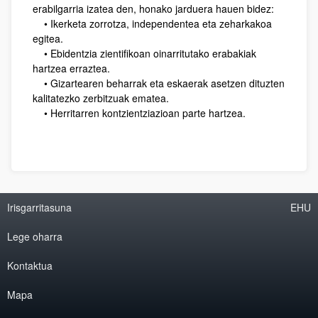
erabilgarria izatea den, honako jarduera hauen bidez:
• Ikerketa zorrotza, independentea eta zeharkakoa
egitea.
• Ebidentzia zientifikoan oinarritutako erabakiak
hartzea erraztea.
• Gizartearen beharrak eta eskaerak asetzen dituzten
kalitatezko zerbitzuak ematea.
• Herritarren kontzientziazioan parte hartzea.
Irisgarritasuna
EHU
Lege oharra
Kontaktua
Mapa