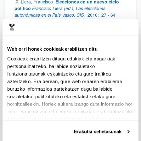
Llera, Francisco
Elecciones en un nuevo ciclo
político
Francisco Llera (ed.), Las elecciones
autonómicas en el País Vasco, CIS,
2016;
27 - 64
Llera, Francisco
La violencia, en segundo plano
Francisco Llera (ed.), Las elecciones autonómicas en el
País Vasco, CIS,
2016;
65 - 88
Moreno, Carmelo
Los medios y la agenda
Web orri honek cookieak erabiltzen ditu
Francisco Llera (ed.), Las elecciones autonómicas en el
Cookieak erabiltzen ditugu edukiak eta iragarkiak
País Vasco, CIS,
2016;
115 - 138
pertsonalizatzeko, baliabide sozialetako
García Rabadán, Jonatan y Sergio Pérez Castaños
funtzionaltasunak eskaintzeko eta gure trafikoa
El perfil de los electorados
Francisco Llera (ed.), Las
aztertzeko. Era berean, gure web orriaren erabilerari
elecciones autonómicas en el País Vasco, CIS,
2016;
buruzko informazioa partekatzen dugu baliabide
139 - 160
sozialetako, publizitateko eta estatistiketako gure
Leonisio, Rafael y Oliver Strijbis
La polarización
hornitzaileekin. Horiek aukera izango dute informazio hori
bidimensional
Francisco Llera (ed.), Las elecciones
zeuk eman diezun edo euren zerbitzuak erabili dituzulako
autonómicas en el País Vasco, CIS,
2016;
161 - 174
eskuratu duten bestelako informazio batekin uztartzeko.
Retortillo, Alfredo y Rafael Leonisio
Competitividad
y transferencias de voto
Francisco Llera (ed.), Las
Erakutsi xehetasunak
elecciones autonómicas en el País Vasco, CIS,
2016;