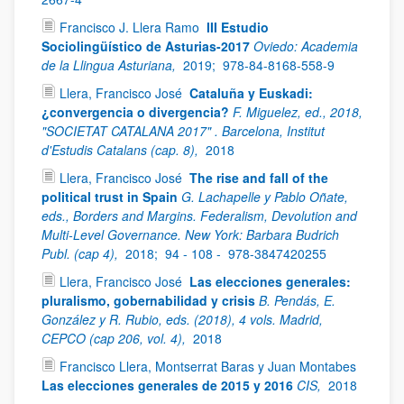
Francisco J. Llera Ramo
III Estudio
Sociolingüístico de Asturias-2017
Oviedo: Academia
de la Llingua Asturiana,
2019;
978-84-8168-558-9
Llera, Francisco José
Cataluña y Euskadi:
¿convergencia o divergencia?
F. Miguelez, ed., 2018,
"SOCIETAT CATALANA 2017" . Barcelona, Institut
d'Estudis Catalans (cap. 8),
2018
Llera, Francisco José
The rise and fall of the
political trust in Spain
G. Lachapelle y Pablo Oñate,
eds., Borders and Margins. Federalism, Devolution and
Multi-Level Governance. New York: Barbara Budrich
Publ. (cap 4),
2018;
94 - 108 -
978-3847420255
Llera, Francisco José
Las elecciones generales:
pluralismo, gobernabilidad y crisis
B. Pendás, E.
González y R. Rubio, eds. (2018), 4 vols. Madrid,
CEPCO (cap 206, vol. 4),
2018
Francisco Llera, Montserrat Baras y Juan Montabes
Las elecciones generales de 2015 y 2016
CIS,
2018