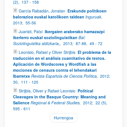
(2),
137 - 158
García Rabadán, Jonatan
Erakunde politikoen
balorazioa euskal katolikoen taldean
Inguruak,
2013;
55-56
Juaristi, Patxi
Ikergaien araberako hamazazpi
ikerlerro euskal soziolinguistikan
Bat:
Soziolinguistika aldizkaria,,
2013;
87-88,
49 - 72
Leonisio, Rafael y Oliver Strijbis
El problema de la
traducción en el análisis cuantitativo de textos.
Aplicación de Wordscores y Wordfish a las
mociones de censura contra el lehendakari
Ibarretxe
Revista Española de Ciencia Política,
2012;
30,
111 - 120
Strijbis, Oliver y Rafael Leonisio
Political
Cleavages in the Basque Country: Meaning and
Salience
Regional & Federal Studies,
2012;
22 (5),
595 - 611
Hurrengoa