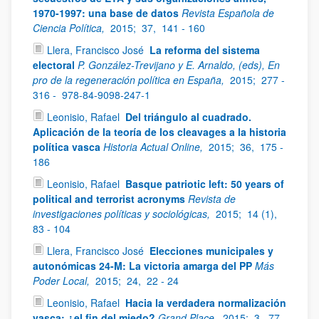
1970-1997: una base de datos
Revista Española de
Ciencia Política,
2015;
37,
141 - 160
Llera, Francisco José
La reforma del sistema
electoral
P. González-Trevijano y E. Arnaldo, (eds), En
pro de la regeneración política en España,
2015;
277 -
316 -
978-84-9098-247-1
Leonisio, Rafael
Del triángulo al cuadrado.
Aplicación de la teoría de los cleavages a la historia
política vasca
Historia Actual Online,
2015;
36,
175 -
186
Leonisio, Rafael
Basque patriotic left: 50 years of
political and terrorist acronyms
Revista de
investigaciones políticas y sociológicas,
2015;
14 (1),
83 - 104
Llera, Francisco José
Elecciones municipales y
autonómicas 24-M: La victoria amarga del PP
Más
Poder Local,
2015;
24,
22 - 24
Leonisio, Rafael
Hacia la verdadera normalización
vasca: ¿el fin del miedo?
Grand Place,
2015;
3,
77 -