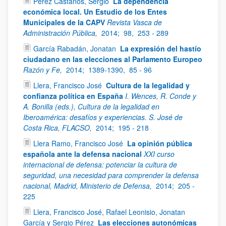
Pérez Castaños, Sergio
La dependencia
económica local. Un Estudio de los Entes
Municipales de la CAPV
Revista Vasca de
Administración Pública,
2014;
98,
253 - 289
García Rabadán, Jonatan
La expresión del hastío
ciudadano en las elecciones al Parlamento Europeo
Razón y Fe,
2014;
1389-1390,
85 - 96
Llera, Francisco José
Cultura de la legalidad y
confianza política en España
I. Wences, R. Conde y
A. Bonilla (eds.), Cultura de la legalidad en
Iberoamérica: desafíos y experiencias. S. José de
Costa Rica, FLACSO,
2014;
195 - 218
Llera Ramo, Francisco José
La opinión pública
española ante la defensa nacional
XXI curso
internacional de defensa: potenciar la cultura de
seguridad, una necesidad para comprender la defensa
nacional, Madrid, Ministerio de Defensa,
2014;
205 -
225
Llera, Francisco José, Rafael Leonisio, Jonatan
García y Sergio Pérez
Las elecciones autonómicas