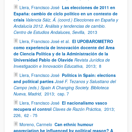
Llera, Francisco José
Las elecciones de 2011 en
España: cambio de ciclo político en un contexto de
crisis
Valencia Sáiz, Á. (coord.) Elecciones en España y
Andalucía 2012. Análisis y tendencias de cambio.
Centro de Estudios Andaluces, Sevilla,
2013
Llera, Francisco José et al.
El UPOBAROMETRO
como experiencia de innovación docente del Area
de Ciencia Política y de la Administración de la
Universidad Pablo de Olavide
Revista Jurídica de
Investigación e Innovación Educativa,
2013;
8
Llera, Francisco José
Politics in Spain: elections
and political parties
José F. Tezanos y Salustiano del
Campo (eds.) Spain A Changing Society. Biblioteca
Nueva, Madrid,
2013;
cap. 7
Llera, Francisco José
El nacionalismo vasco
recupera el control
Claves de Razón Práctica,
2013;
226,
62 - 75
Moreno, Carmelo
Can ethnic humour
appreciation be influenced by political reason? A