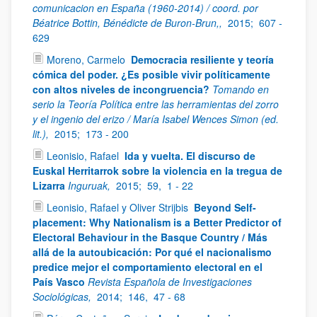
comunicacion en España (1960-2014) / coord. por
Béatrice Bottin, Bénédicte de Buron-Brun,,
2015;
607 -
629
Moreno, Carmelo
Democracia resiliente y teoría
cómica del poder. ¿Es posible vivir políticamente
con altos niveles de incongruencia?
Tomando en
serio la Teoría Política entre las herramientas del zorro
y el ingenio del erizo / María Isabel Wences Simon (ed.
lit.),
2015;
173 - 200
Leonisio, Rafael
Ida y vuelta. El discurso de
Euskal Herritarrok sobre la violencia en la tregua de
Lizarra
Inguruak,
2015;
59,
1 - 22
Leonisio, Rafael y Oliver Strijbis
Beyond Self-
placement: Why Nationalism is a Better Predictor of
Electoral Behaviour in the Basque Country / Más
allá de la autoubicación: Por qué el nacionalismo
predice mejor el comportamiento electoral en el
País Vasco
Revista Española de Investigaciones
Sociológicas,
2014;
146,
47 - 68