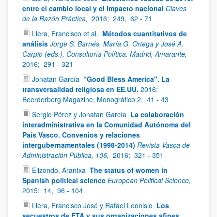
entre el cambio local y el impacto nacional
Claves
de la Razón Práctica,
2016;
249,
62 - 71
Llera, Francisco et al.
Métodos cuantitativos de
análisis
Jorge S. Barnés, María G. Ortega y José A.
Carpio (eds.), Consultoría Política. Madrid, Amarante,
2016;
291 - 321
Jonatan García
“Good Bless America". La
transversalidad religiosa en EE.UU.
2016;
Beerderberg Magazine, Monográfico 2,
41 - 43
Sergio Pérez y Jonatan García
La colaboración
interadministrativa en la Comunidad Autónoma del
País Vasco. Convenios y relaciones
intergubernamentales (1998-2014)
Revista Vasca de
Administración Pública, 106,
2016;
321 - 351
Elizondo, Arantxa
The status of women in
Spanish political science
European Political Science,
2015;
14,
96 - 104
Llera, Francisco José y Rafael Leonisio
Los
secuestros de ETA y sus organizaciones afines,