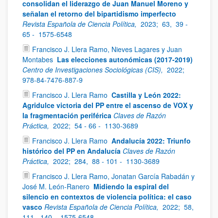
consolidan el liderazgo de Juan Manuel Moreno y
señalan el retorno del bipartidismo imperfecto
Revista Española de Ciencia Política,
2023;
63,
39 -
65 -
1575-6548
Francisco J. Llera Ramo, Nieves Lagares y Juan
Montabes
Las elecciones autonómicas (2017-2019)
Centro de Investigaciones Sociológicas (CIS),
2022;
978-84-7476-887-9
Francisco J. Llera Ramo
Castilla y León 2022:
Agridulce victoria del PP entre el ascenso de VOX y
la fragmentación periférica
Claves de Razón
Práctica,
2022;
54 - 66 -
1130-3689
Francisco J. Llera Ramo
Andalucía 2022: Triunfo
histórico del PP en Andalucía
Claves de Razón
Práctica,
2022;
284,
88 - 101 -
1130-3689
Francisco J. Llera Ramo, Jonatan García Rabadán y
José M. León-Ranero
Midiendo la espiral del
silencio en contextos de violencia política: el caso
vasco
Revista Española de Ciencia Política,
2022;
58,
111 - 140 -
1575-6548