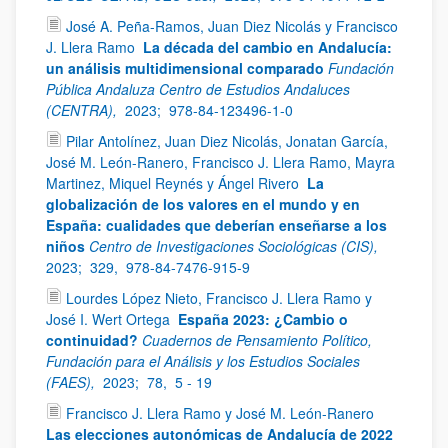
José A. Peña-Ramos, Juan Diez Nicolás y Francisco
J. Llera Ramo
La década del cambio en Andalucía:
un análisis multidimensional comparado
Fundación
Pública Andaluza Centro de Estudios Andaluces
(CENTRA),
2023;
978-84-123496-1-0
Pilar Antolínez, Juan Diez Nicolás, Jonatan García,
José M. León-Ranero, Francisco J. Llera Ramo, Mayra
Martinez, Miquel Reynés y Ángel Rivero
La
globalización de los valores en el mundo y en
España: cualidades que deberían enseñarse a los
niños
Centro de Investigaciones Sociológicas (CIS),
2023;
329,
978-84-7476-915-9
Lourdes López Nieto, Francisco J. Llera Ramo y
José I. Wert Ortega
España 2023: ¿Cambio o
continuidad?
Cuadernos de Pensamiento Político,
Fundación para el Análisis y los Estudios Sociales
(FAES),
2023;
78,
5 - 19
Francisco J. Llera Ramo y José M. León-Ranero
Las elecciones autonómicas de Andalucía de 2022