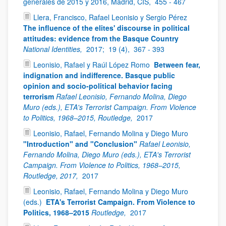
generales de 2015 y 2016, Madrid, CIS,
455 - 467
Llera, Francisco, Rafael Leonisio y Sergio Pérez
The influence of the elites' discourse in political
attitudes: evidence from the Basque Country
National Identities,
2017;
19 (4),
367 - 393
Leonisio, Rafael y Raúl López Romo
Between fear,
indignation and indifference. Basque public
opinion and socio-political behavior facing
terrorism
Rafael Leonisio, Fernando Molina, Diego
Muro (eds.), ETA's Terrorist Campaign. From Violence
to Politics, 1968–2015, Routledge,
2017
Leonisio, Rafael, Fernando Molina y Diego Muro
"Introduction" and "Conclusion"
Rafael Leonisio,
Fernando Molina, Diego Muro (eds.), ETA's Terrorist
Campaign. From Violence to Politics, 1968–2015,
Routledge, 2017,
2017
Leonisio, Rafael, Fernando Molina y Diego Muro
(eds.)
ETA's Terrorist Campaign. From Violence to
Politics, 1968–2015
Routledge,
2017