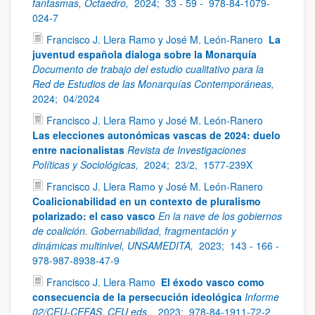
fantasmas, Octaedro,
2024;
33 - 59 -
978-84-1079-
024-7
Francisco J. Llera Ramo y José M. León-Ranero
La
juventud española dialoga sobre la Monarquía
Documento de trabajo del estudio cualitativo para la
Red de Estudios de las Monarquías Contemporáneas,
2024;
04/2024
Francisco J. Llera Ramo y José M. León-Ranero
Las elecciones autonómicas vascas de 2024: duelo
entre nacionalistas
Revista de Investigaciones
Políticas y Sociológicas,
2024;
23/2,
1577-239X
Francisco J. Llera Ramo y José M. León-Ranero
Coalicionabilidad en un contexto de pluralismo
polarizado: el caso vasco
En la nave de los gobiernos
de coalición. Gobernabilidad, fragmentación y
dinámicas multinivel, UNSAMEDITA,
2023;
143 - 166 -
978-987-8938-47-9
Francisco J. Llera Ramo
El éxodo vasco como
consecuencia de la persecución ideológica
Informe
02/CEU-CEFAS, CEU eds.,
2023;
978-84-1911-72-2