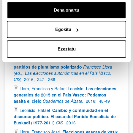
175 - 190
Dena onartu
García Rabadán, Jonatan
Los votos "invisibles"
Francisco Llera (ed.), Las elecciones autonómicas en el
País Vasco, CIS,
2016;
205 - 222
Egokitu
Pérez Castaños, Sergio y Mélany Barragán
El perfil
de la representación
Francisco Llera (ed.), Las
elecciones autonómicas en el País Vasco, CIS,
2016;
Ezeztatu
223 - 246
Llera, Francisco
La moderación del sistema de
partidos de pluralismo polarizado
Francisco Llera
(ed.), Las elecciones autonómicas en el País Vasco,
CIS,
2016;
247 - 266
Llera, Francisco y Rafael Leonisio
Las elecciones
generales de 2015 en el País Vasco: Podemos
asalta el cielo
Cuadernos de Alzate,
2016;
48-49
Leonisio, Rafael
Cambio y continuidad en el
discurso político. El caso del Partido Socialista de
Euskadi (1977-2011)
CIS,
2016
Llera, Francisco José
Elecciones vascas de 2016: