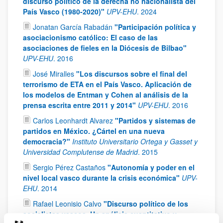
discurso político de la derecha no nacionalista del
País Vasco (1980-2020)"
UPV-EHU
.
2024
Jonatan García Rabadán
"Participación política y
asociacionismo católico: El caso de las
asociaciones de fieles en la Diócesis de Bilbao"
UPV-EHU
.
2016
José Miralles
"Los discursos sobre el final del
terrorismo de ETA en el País Vasco. Aplicación de
los modelos de Entman y Cohen al análisis de la
prensa escrita entre 2011 y 2014"
UPV-EHU
.
2016
Carlos Leonhardt Alvarez
"Partidos y sistemas de
partidos en México. ¿Cártel en una nueva
democracia?"
Instituto Universitario Ortega y Gasset y
Universidad Complutense de Madrid
.
2015
Sergio Pérez Castaños
"Autonomía y poder en el
nivel local vasco durante la crisis económica"
UPV-
EHU
.
2014
Rafael Leonisio Calvo
"Discurso político de los
socialistas vascos. Un análisis cuantitativo y