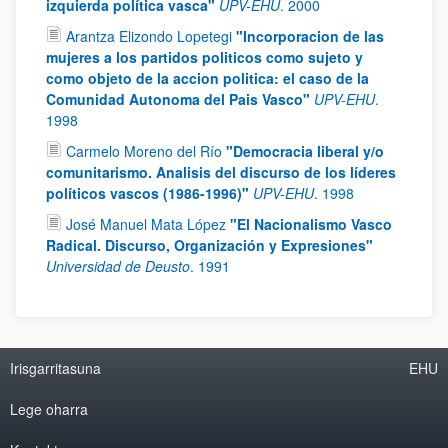
izquierda política vasca"
UPV-EHU
.
2000
Arantza Elizondo Lopetegi
"Incorporacion de las
mujeres a los partidos politicos como sujeto y
como objeto de la accion politica: el caso de la
Comunidad Autonoma del Pais Vasco"
UPV-EHU
.
1998
Carmelo Moreno del Río
"Democracia liberal y/o
comunitarismo. Analisis del discurso de los líderes
políticos vascos (1986-1996)"
UPV-EHU
.
1998
José Manuel Mata López
"El Nacionalismo Vasco
Radical. Discurso, Organización y Expresiones"
Universidad de Deusto
.
1991
Irisgarritasuna
EHU
Lege oharra