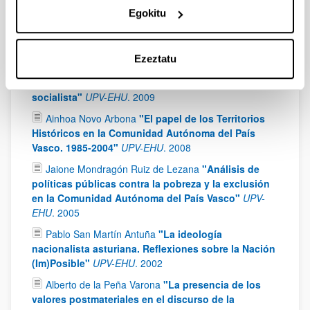
un análisis comparado de Catalunya y Euskadi."
Egokitu
UPV-EHU
.
2010
Amaia Inza Bartolomé
"El giro al centro y la
izquierda descabalgada ante los nuevos modelos
Ezeztatu
de estado. Análisis crítico del discurso de la red de
gobernanza progresista y la internacional
socialista"
UPV-EHU
.
2009
Ainhoa Novo Arbona
"El papel de los Territorios
Históricos en la Comunidad Autónoma del País
Vasco. 1985-2004"
UPV-EHU
.
2008
Jaione Mondragón Ruiz de Lezana
"Análisis de
políticas públicas contra la pobreza y la exclusión
en la Comunidad Autónoma del País Vasco"
UPV-
EHU
.
2005
Pablo San Martín Antuña
"La ideología
nacionalista asturiana. Reflexiones sobre la Nación
(Im)Posible"
UPV-EHU
.
2002
Alberto de la Peña Varona
"La presencia de los
valores postmateriales en el discurso de la