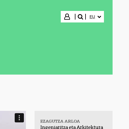
HIZKUNTZA HAUTA
Hasi saioa
EU
bilatu"
EZAGUTZA ARLOA
Ingeniaritza eta Arkitektura