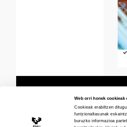
Web orri honek cookieak e
Cookieak erabiltzen ditugu
funtzionaltasunak eskaintz
buruzko informazioa partek