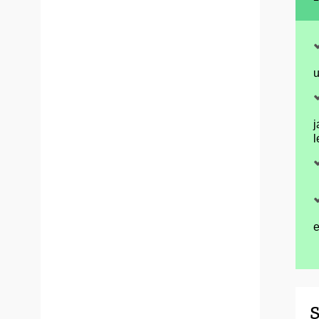
u
j
l
e
S