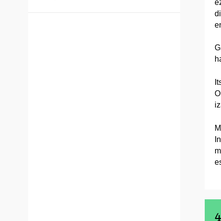
e
d
e
G
h
I
O
i
M
I
m
e
4