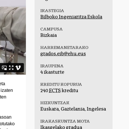
IKASTEGIA
Bilboko Ingeniaritza Eskola
CAMPUSA
Bizkaia
HARREMANETARAKO
grados.eib@ehu.eus
IRAUPENA
4 ikasturte
eta
KREDITU KOPURUA
 izaten
240
ECTS
kreditu
zten
HIZKUNTZAK
Euskara, Gaztelania, Ingelesa
sasoan
IRAKASKUNTZA MOTA
lotutako
Ikasgelako gradua