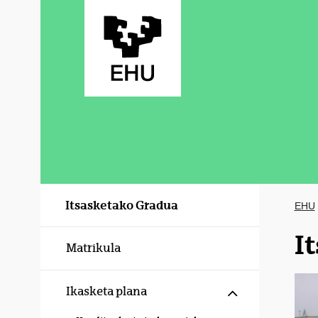
Eduki nagusira joan
Itsasketako Gradua
EHU
I
Matrikula
Erakutsi/izku
Ikasketa plana