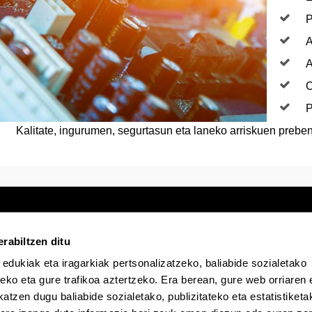
P
A
A
O
P
Kalitate, ingurumen, segurtasun eta laneko arriskuen preben
rabiltzen ditu
 edukiak eta iragarkiak pertsonalizatzeko, baliabide sozialetako
Egoitza elektronikoa
Irisgarritasuna
Lege
eko eta gure trafikoa aztertzeko. Era berean, gure web orriaren e
atzen dugu baliabide sozialetako, publizitateko eta estatistiketa