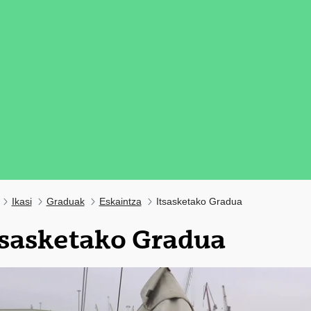
Ikasi
Graduak
Eskaintza
Itsasketako Gradua
tsasketako Gradua
tatu azpiorriak