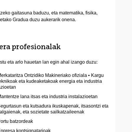
tzeko gaitasuna baduzu, eta matematika, fisika,
sketako Gradua duzu aukerarik onena.
eera profesionalak
tu eta arlo hauetan lan egin ahal izango duzu:
erkataritza Ontzidiko Makineriako ofiziala • Kargu
eknikoak eta kudeaketakoak energia eta industria
azioetan
antentze lana itsas eta industria instalazioetan
egurtasun eta kutsadura ikuskapenak, itsasontzi eta
algaienak, eta sozietate sailkatzaileenak
ortu batzordeak
npresa kontsignatarioak