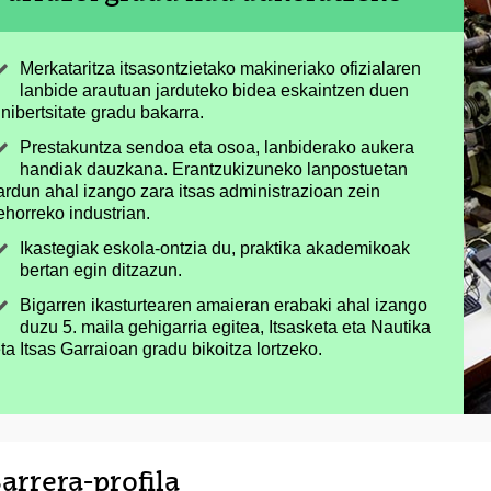
Merkataritza itsasontzietako makineriako ofizialaren
lanbide arautuan jarduteko bidea eskaintzen duen
nibertsitate gradu bakarra.
Prestakuntza sendoa eta osoa, lanbiderako aukera
handiak dauzkana. Erantzukizuneko lanpostuetan
ardun ahal izango zara itsas administrazioan zein
ehorreko industrian.
Ikastegiak eskola-ontzia du, praktika akademikoak
bertan egin ditzazun.
Bigarren ikasturtearen amaieran erabaki ahal izango
duzu 5. maila gehigarria egitea, Itsasketa eta Nautika
ta Itsas Garraioan gradu bikoitza lortzeko.
arrera-profila