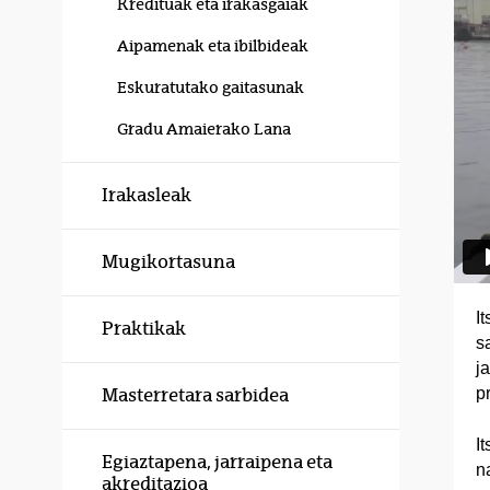
Kredituak eta irakasgaiak
Aipamenak eta ibilbideak
Eskuratutako gaitasunak
Gradu Amaierako Lana
Irakasleak
Mugikortasuna
It
Praktikak
s
j
p
Masterretara sarbidea
I
Egiaztapena, jarraipena eta
n
akreditazioa