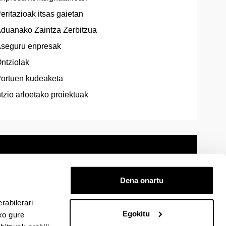
eritazioak itsas gaietan
duanako Zaintza Zerbitzua
seguru enpresak
ntziolak
ortuen kudeaketa
tzio arloetako proiektuak
Dena onartu
 oharra
Mapa
Laguntza
Kontaktua
rabilerari
Egokitu
ko gure