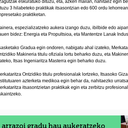
zagutzak eskuratuko dituzu, eta, azken mailan, nahitaez egin b
ituzu 3 hilabeteko praktikak itsasontzian edo 600 ordu lehorrean
npresetako praktiketan.
ainera, espezializatzeko aukera izango duzu, ibilbide edo aip
auen bidez: Energia eta Propultsioa, eta Mantentze Lanak Indust
tsasketako Gradua egin ondoren, nabigatu ahal izateko, Merkatar
ntzidiko Makineria titulu ofiziala lortu beharko duzu, eta Makine
zateko, Itsas Ingeniaritza Masterra egin beharko duzu.
erkataritza Ontzidiko titulu profesionalak lortzeko, Itsasoko Giza
nstitutuaren azterketa medikoa egin behar da, nahitaezko urrats
erkataritza itsasontzietan praktikak egin eta zerbitzu profesiona
skaintzeko.
 arrazoi gradu hau aukeratzeko