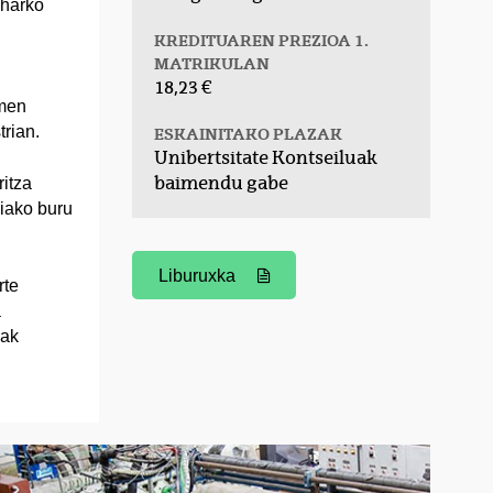
eharko
KREDITUAREN PREZIOA 1.
MATRIKULAN
18,23 €
amen
rian.
ESKAINITAKO PLAZAK
Unibertsitate Kontseiluak
baimendu gabe
itza
riako buru
Liburuxka
(Beste leiho bat zabalduko du)
rte
a
lak