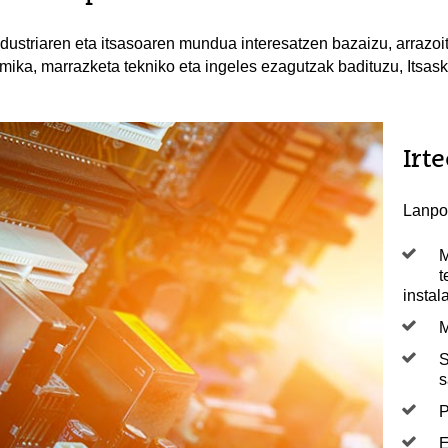
ndustriaren eta itsasoaren mundua interesatzen bazaizu, arrazoi
imika, marrazketa tekniko eta ingeles ezagutzak badituzu, Itsa
Irt
Lanpos
M
t
instal
M
S
s
P
E