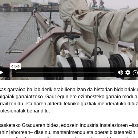
sas garraioa baliabiderik erabiliena izan da historian bidaiariak 
algaiak garraiatzeko. Gaur egun ere ezinbesteko garraio modua
arraitzen du, eta haren alderdi tekniko guztiak menderatuko ditu
rofesionalak behar ditu.
tsasketako Graduaren bidez, edozein industria instalazioren –it
ahiz lehorrean– diseinu, mantenimendu eta operatibitatearekin 