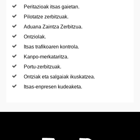
Peritazioak itsas gaietan.
Pilotatze zerbitzuak.
Aduana Zaintza Zerbitzua.
Ontziolak.
Itsas trafikoaren kontrola.
Kanpo-merkataritza.
Portu-zerbitzuak.
Ontziak eta salgaiak ikuskatzea.
Itsas-enpresen kudeaketa.