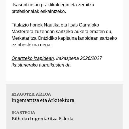
itsasontzietan praktikak egin eta zerbitzu
profesionalak eskaintzeko.
Titulazio honek Nautika eta Itsas Garraioko
Masterrera zuzenean sartzeko aukera ematen du,
Merkataritza Ontzidiko kapitaina lanbidean sartzeko
ezinbestekoa dena.
Onartzeko izapidean
. Irakaspena 2026/2027
ikasturterako aurreikusten da.
EZAGUTZA ARLOA
Ingeniaritza eta Arkitektura
IKASTEGIA
Bilboko Ingeniaritza Eskola