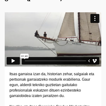
Itsas garraioa izan da, historian zehar, salgaiak eta
pertsonak garraiatzeko modurik erabiliena. Gaur
egun, alderdi tekniko guztietan gaitutako
profesionalak eskatzen dituen ezinbesteko
garraiobidea izaten jarraitzen du.