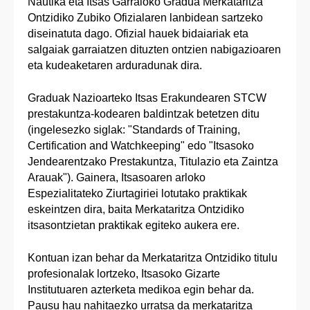
Nautika eta Itsas Garraioko Gradua Merkataritza
Ontzidiko Zubiko Ofizialaren lanbidean sartzeko
diseinatuta dago. Ofizial hauek bidaiariak eta
salgaiak garraiatzen dituzten ontzien nabigazioaren
eta kudeaketaren arduradunak dira.
Graduak Nazioarteko Itsas Erakundearen STCW
prestakuntza-kodearen baldintzak betetzen ditu
(ingelesezko siglak: "Standards of Training,
Certification and Watchkeeping" edo "Itsasoko
Jendearentzako Prestakuntza, Titulazio eta Zaintza
Arauak"). Gainera, Itsasoaren arloko
Espezialitateko Ziurtagiriei lotutako praktikak
eskeintzen dira, baita Merkataritza Ontzidiko
itsasontzietan praktikak egiteko aukera ere.
Kontuan izan behar da Merkataritza Ontzidiko titulu
profesionalak lortzeko, Itsasoko Gizarte
Institutuaren azterketa medikoa egin behar da.
Pausu hau nahitaezko urratsa da merkataritza