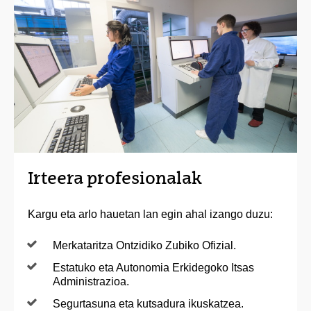
Irteera profesionalak
Kargu eta arlo hauetan lan egin ahal izango duzu:
Merkataritza Ontzidiko Zubiko Ofizial.
Estatuko eta Autonomia Erkidegoko Itsas
Administrazioa.
Segurtasuna eta kutsadura ikuskatzea.