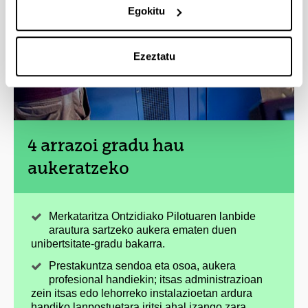
Egokitu
Ezeztatu
4 arrazoi gradu hau
aukeratzeko
Merkataritza Ontzidiako Pilotuaren lanbide
arautura sartzeko aukera ematen duen
unibertsitate-gradu bakarra.
Prestakuntza sendoa eta osoa, aukera
profesional handiekin; itsas administrazioan
zein itsas edo lehorreko instalazioetan ardura
handiko lanpostuetara iritsi ahal izango zara.