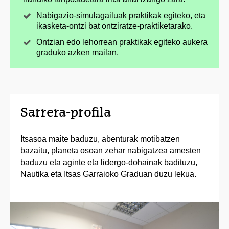
Nabigazio-simulagailuak praktikak egiteko, eta
ikasketa-ontzi bat ontziratze-praktiketarako.
Ontzian edo lehorrean praktikak egiteko aukera
graduko azken mailan.
Sarrera-profila
Itsasoa maite baduzu, abenturak motibatzen
bazaitu, planeta osoan zehar nabigatzea amesten
baduzu eta aginte eta lidergo-dohainak badituzu,
Nautika eta Itsas Garraioko Graduan duzu lekua.