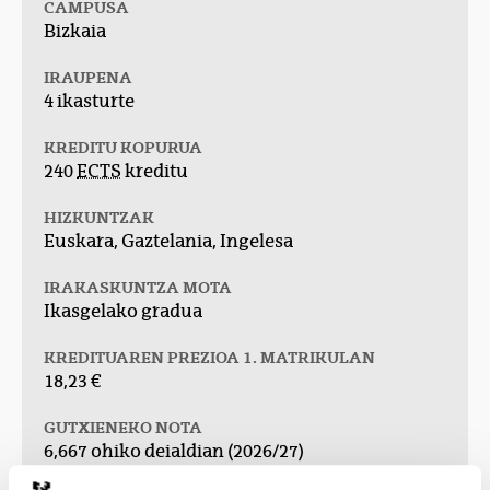
CAMPUSA
Bizkaia
IRAUPENA
4 ikasturte
KREDITU KOPURUA
240
ECTS
kreditu
HIZKUNTZAK
Euskara, Gaztelania, Ingelesa
IRAKASKUNTZA MOTA
Ikasgelako gradua
KREDITUAREN PREZIOA 1. MATRIKULAN
18,23 €
GUTXIENEKO NOTA
6,667 ohiko deialdian (2026/27)