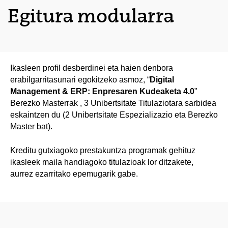
Egitura modularra
Ikasleen profil desberdinei eta haien denbora
erabilgarritasunari egokitzeko asmoz, “
Digital
Management & ERP: Enpresaren Kudeaketa 4.0
”
Berezko Masterrak , 3 Unibertsitate Titulaziotara sarbidea
eskaintzen du (2 Unibertsitate Espezializazio eta Berezko
Master bat).
Kreditu gutxiagoko prestakuntza programak gehituz
ikasleek maila handiagoko titulazioak lor ditzakete,
aurrez ezarritako epemugarik gabe.