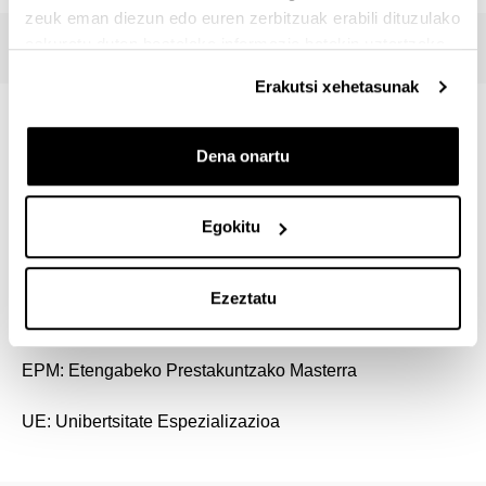
zeuk eman diezun edo euren zerbitzuak erabili dituzulako
eskuratu duten bestelako informazio batekin uztartzeko.
Erakutsi xehetasunak
Digital Management & ERP: Enpresaren
Dena onartu
Kudeaketa 4.0
(EPM) (60 ECTS)
Enpresaren Kudeaketa Digitala
(UE) (30
ECTS)
Egokitu
Enpresa-kudeaketarako Sistemak-ERP
(UE)
(30 ECTS)
Ezeztatu
EPM: Etengabeko Prestakuntzako Masterra
UE: Unibertsitate Espezializazioa