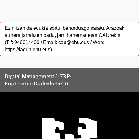
Ezin izan da edukia sortu, beranduago saiatu. Arazoak
aurrera jarraitzen badu, jarri harremanetan CAUrekin
(Tlf: 946014400 / Email: cau@ehu.eus / Web:
https://lagun.ehu.eus).
Digital Management & ERP:
Enpresaren Kudeaketa 4.0