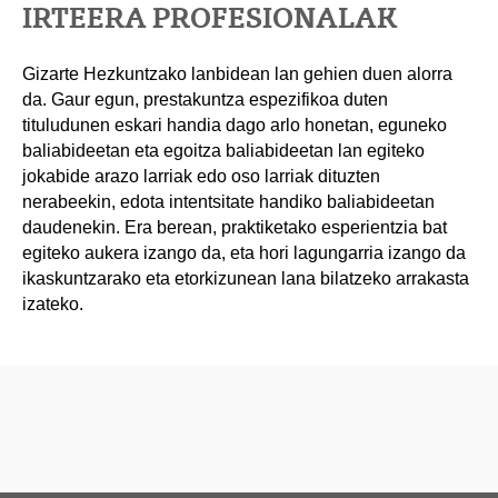
IRTEERA PROFESIONALAK
Gizarte Hezkuntzako lanbidean lan gehien duen alorra
da. Gaur egun, prestakuntza espezifikoa duten
tituludunen eskari handia dago arlo honetan, eguneko
baliabideetan eta egoitza baliabideetan lan egiteko
jokabide arazo larriak edo oso larriak dituzten
nerabeekin, edota intentsitate handiko baliabideetan
daudenekin. Era berean, praktiketako esperientzia bat
egiteko aukera izango da, eta hori lagungarria izango da
ikaskuntzarako eta etorkizunean lana bilatzeko arrakasta
izateko.