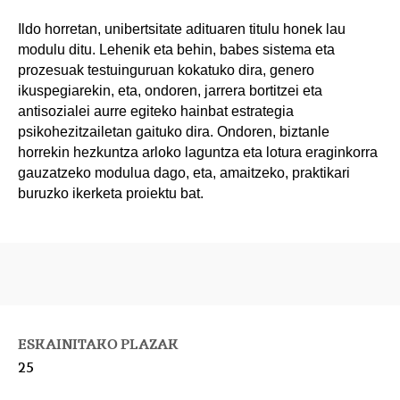
Ildo horretan, unibertsitate adituaren titulu honek lau
modulu ditu. Lehenik eta behin, babes sistema eta
prozesuak testuinguruan kokatuko dira, genero
ikuspegiarekin, eta, ondoren, jarrera bortitzei eta
antisozialei aurre egiteko hainbat estrategia
psikohezitzailetan gaituko dira. Ondoren, biztanle
horrekin hezkuntza arloko laguntza eta lotura eraginkorra
gauzatzeko modulua dago, eta, amaitzeko, praktikari
buruzko ikerketa proiektu bat.
ESKAINITAKO PLAZAK
25