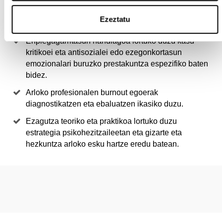
Nerabeak tarteko dauden kasu konplexuen aurrean
arrisku egoerak detektatzeko tresnak garatuko
Ezeztatu
dituzu.
Enplegagarritasun handiagoa lortuko duzu kasu
kritikoei eta antisozialei edo ezegonkortasun
emozionalari buruzko prestakuntza espezifiko baten
bidez.
Arloko profesionalen burnout egoerak
diagnostikatzen eta ebaluatzen ikasiko duzu.
Ezagutza teoriko eta praktikoa lortuko duzu
estrategia psikohezitzaileetan eta gizarte eta
hezkuntza arloko esku hartze eredu batean.