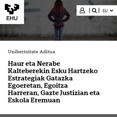
Eduki nagusira joan
HIZKUN
Hasi saioa
EU
bilatu"
Unibertsitate Aditua
Haur eta Nerabe
Kalteberekin Esku Hartzeko
Estrategiak Gatazka
Egoeretan, Egoitza
Harreran, Gazte Justizian eta
Eskola Eremuan