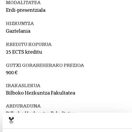
MODALITATEA
Erdi-presentziala
HIZKUNTZA
Gaztelania
KREDITU KOPURUA
25 ECTS kreditu
GUTXI GORABEHERAKO PREZIOA
900 €
IRAKASLEKUA
Bilboko Hezkuntza Fakultatea
ARDURADUNA
Bilboko Hezkuntza Fakultatea
israel.alonso@ehu.eus
946017503