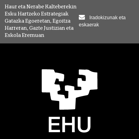
Haur eta Nerabe Kalteberekin
Esku Hartzeko Estrategiak
Iradokizunak eta
Gatazka Egoeretan, Egoitza
eskaerak
Harreran, Gazte Justizian eta
Eskola Eremuan