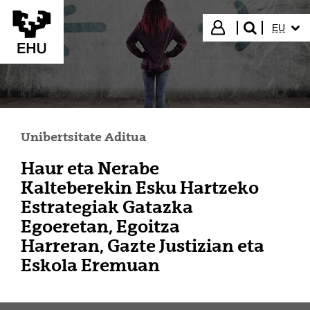
Eduki nagusira joan
HIZKUN
Hasi saioa
EU
bilatu"
Unibertsitate Aditua
Haur eta Nerabe
Kalteberekin Esku Hartzeko
Estrategiak Gatazka
Egoeretan, Egoitza
Harreran, Gazte Justizian eta
Eskola Eremuan