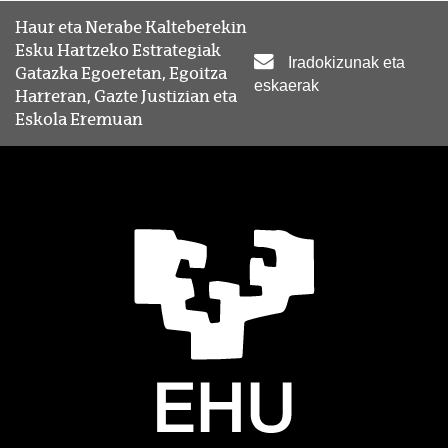
Haur eta Nerabe Kalteberekin
Esku Hartzeko Estrategiak
Iradokizunak eta
Gatazka Egoeretan, Egoitza
eskaerak
Harreran, Gazte Justizian eta
Eskola Eremuan