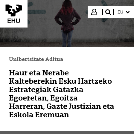
Eduki nagusira joan
HIZKUN
Hasi saioa
EU
bilatu"
Unibertsitate Aditua
Haur eta Nerabe
Kalteberekin Esku Hartzeko
Estrategiak Gatazka
Egoeretan, Egoitza
Harreran, Gazte Justizian eta
Eskola Eremuan