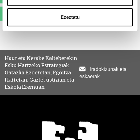
Matrikula
(Beste leiho bat zabalduko du)
Ezeztatu
Haur eta Nerabe Kalteberekin
Esku Hartzeko Estrategiak
Iradokizunak eta
Gatazka Egoeretan, Egoitza
eskaerak
Harreran, Gazte Justizian eta
Eskola Eremuan