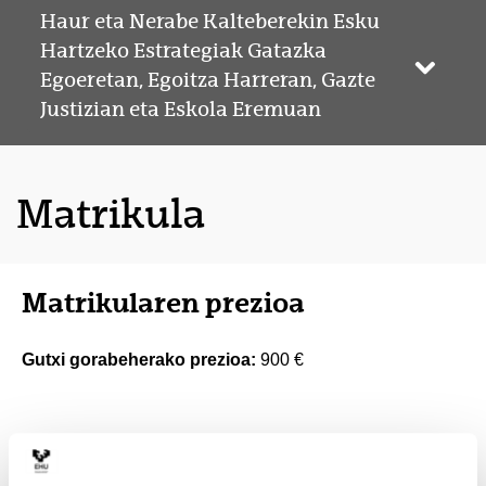
Haur eta Nerabe Kalteberekin Esku
Hartzeko Estrategiak Gatazka
Webgun
Egoeretan, Egoitza Harreran, Gazte
Justizian eta Eskola Eremuan
Matrikula
Matrikularen prezioa
Gutxi gorabeherako prezioa:
900 €
Sartzeko profila