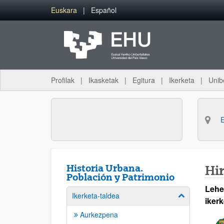
Eduki nagusira joan
Euskara
Español
Profilak
Ikasketak
Egitura
Ikerketa
Unib
Historia Urbana.
Hir
Población y Patrimonio
Lehe
Ikerketa-taldea
Erakutsi/izkut
ikerk
Aurkezpena