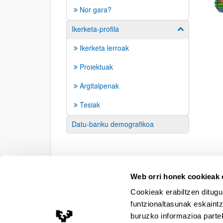
Nor gara?
Ikerketa-profila
Erakutsi/izkut
Ikerketa lerroak
Proiektuak
Argitalpenak
Tesiak
Datu-banku demografikoa
Web orri honek cookieak e
Cookieak erabiltzen ditugu
funtzionaltasunak eskaintz
buruzko informazioa partek