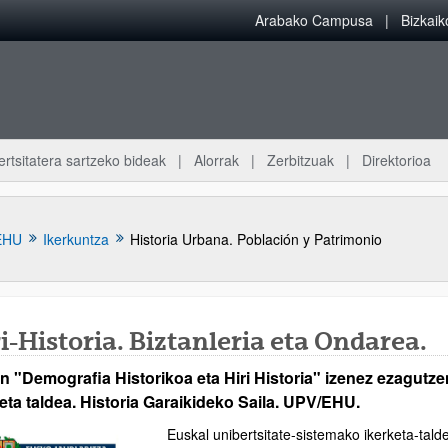
Arabako Campusa
Bizkai
ertsitatera sartzeko bideak
Alorrak
Zerbitzuak
Direktorioa
EHU
Ikerkuntza
Historia Urbana. Población y Patrimonio
i-Historia. Biztanleria eta Ondarea.
n "Demografia Historikoa eta Hiri Historia" izenez ezagutze
atu azpiorriak
eta taldea. Historia Garaikideko Saila. UPV/EHU.
Euskal unibertsitate-sistemako ikerketa-tald