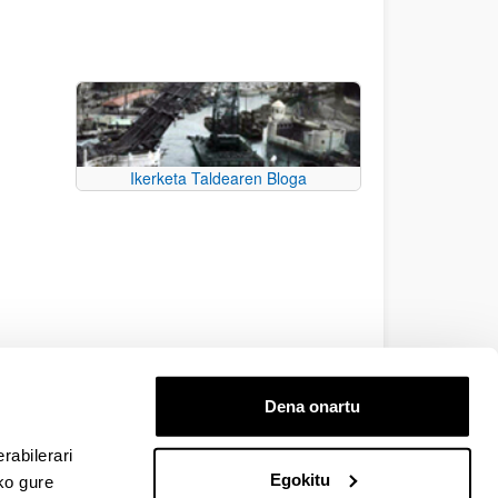
Ikerketa Taldearen Bloga
Dena onartu
rabilerari
Egokitu
ko gure