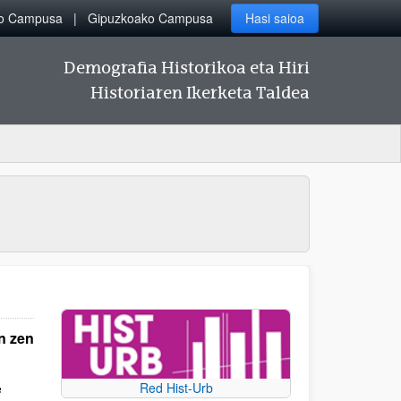
ko Campusa
Gipuzkoako Campusa
Hasi saioa
Demografia Historikoa eta Hiri
Historiaren Ikerketa Taldea
n zen
Red Hist-Urb
e