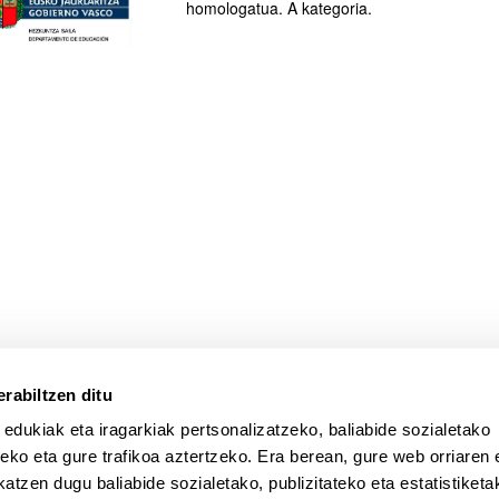
homologatua. A kategoria.
atu azpiorriak
rabiltzen ditu
 edukiak eta iragarkiak pertsonalizatzeko, baliabide sozialetako
eko eta gure trafikoa aztertzeko. Era berean, gure web orriaren e
atzen dugu baliabide sozialetako, publizitateko eta estatistiketa