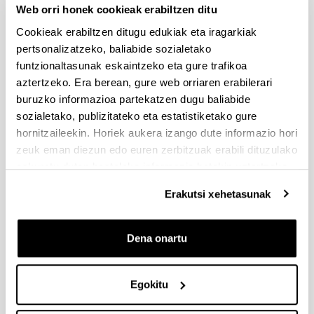
Web orri honek cookieak erabiltzen ditu
Cookieak erabiltzen ditugu edukiak eta iragarkiak
pertsonalizatzeko, baliabide sozialetako
funtzionaltasunak eskaintzeko eta gure trafikoa
aztertzeko. Era berean, gure web orriaren erabilerari
buruzko informazioa partekatzen dugu baliabide
sozialetako, publizitateko eta estatistiketako gure
Irakasle-ikertzaileen
hornitzaileekin. Horiek aukera izango dute informazio hori
Errektoreordea
zeuk eman diezun edo euren zerbitzuak erabili dituzulako
eskuratu duten bestelako informazio batekin uztartzeko.
Efren Areskurrinaga Mirandona
Erakutsi xehetasunak
Dena onartu
Egokitu