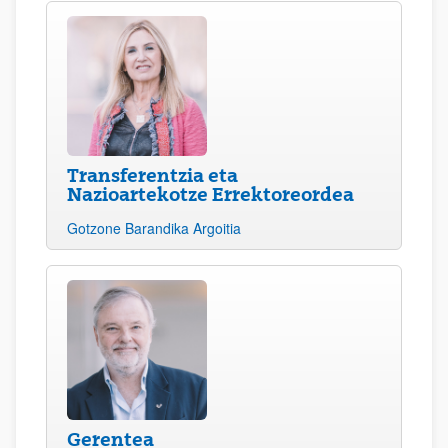
Transferentzia eta
Nazioartekotze Errektoreordea
Gotzone Barandika Argoitia
Gerentea