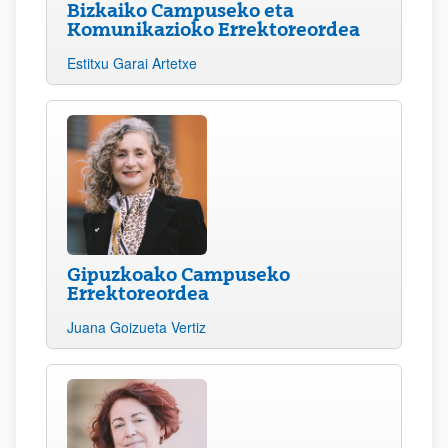
Bizkaiko Campuseko eta
Komunikazioko Errektoreordea
Estitxu Garai Artetxe
Gipuzkoako Campuseko
Errektoreordea
Juana Goizueta Vertiz