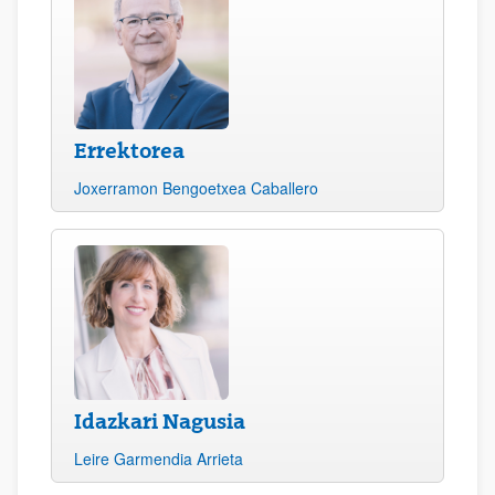
Errektorea
Joxerramon Bengoetxea Caballero
Idazkari Nagusia
Leire Garmendia Arrieta