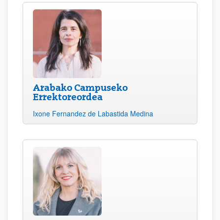
Arabako Campuseko
Errektoreordea
Ixone Fernandez de Labastida Medina