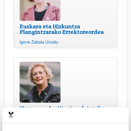
Euskara eta Hizkuntza
Plangintzarako Errektoreordea
Igone Zabala Unzalu
Harreman Instituzionaletarako
eta Kulturako Errektoreordea
Marian Iriarte Ormazabal