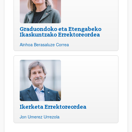
Graduondoko eta Etengabeko
Ikaskuntzako Errektoreordea
Ainhoa Berasaluze Correa
Ikerketa Errektoreordea
Jon Umerez Urrezola