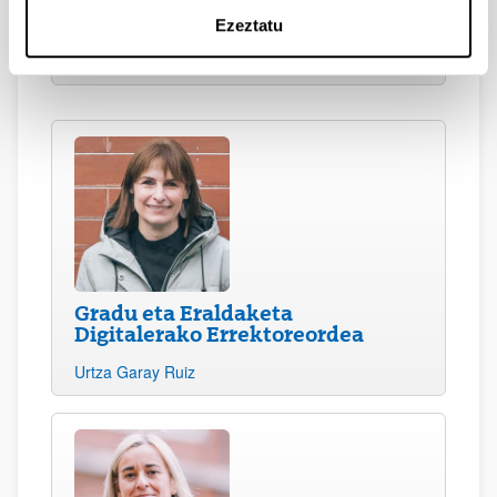
Ikasleen eta Konpromiso
Sozialerako Errektoreordea
Ezeztatu
Asier Blas Mendoza
Gradu eta Eraldaketa
Digitalerako Errektoreordea
Urtza Garay Ruiz