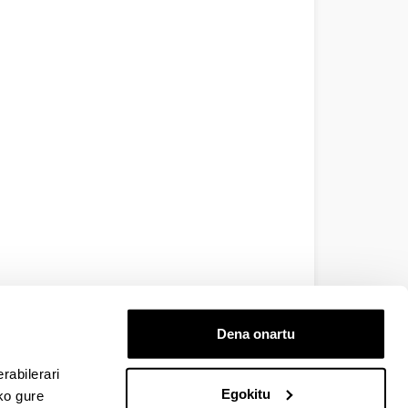
Dena onartu
rabilerari
Egokitu
ko gure