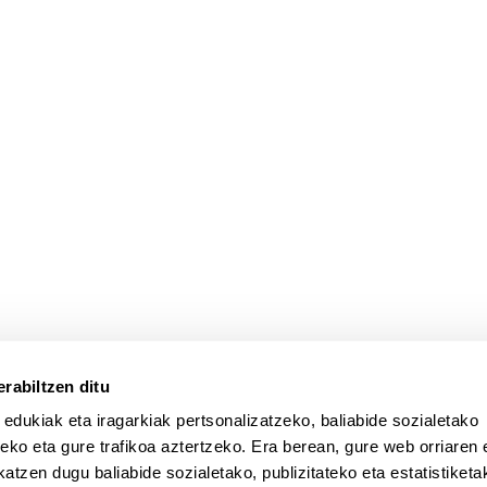
atu azpiorriak
rabiltzen ditu
 edukiak eta iragarkiak pertsonalizatzeko, baliabide sozialetako
eko eta gure trafikoa aztertzeko. Era berean, gure web orriaren e
atzen dugu baliabide sozialetako, publizitateko eta estatistiketa