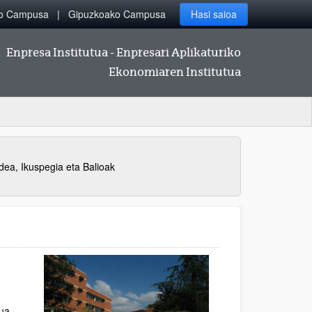
ko Campusa
Gipuzkoako Campusa
Hasi saioa
Enpresa Institutua - Enpresari Aplikaturiko
Ekonomiaren Institutua
dea, Ikuspegia eta Balioak
tua