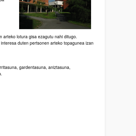
arteko lotura gisa ezagutu nahi ditugo.
 interesa duten pertsonen arteko topagunea izan
ritasuna, gardentasuna, aniztasuna,
a.