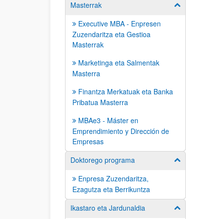
Masterrak
Erakutsi/izkut
Executive MBA - Enpresen
Zuzendaritza eta Gestioa
Masterrak
Marketinga eta Salmentak
Masterra
Finantza Merkatuak eta Banka
Pribatua Masterra
MBAe3 - Máster en
Emprendimiento y Dirección de
Empresas
Doktorego programa
Erakutsi/izkut
Enpresa Zuzendaritza,
Ezagutza eta Berrikuntza
Ikastaro eta Jardunaldia
Erakutsi/izkut