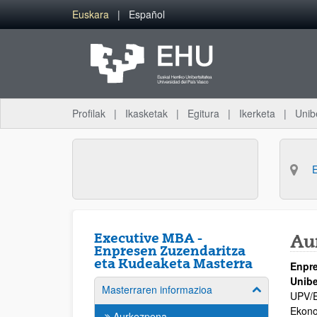
Eduki nagusira joan
Euskara
Español
Profilak
Ikasketak
Egitura
Ikerketa
Unib
Executive MBA -
Au
Enpresen Zuzendaritza
eta Kudeaketa Masterra
Enpre
Unibe
Masterraren informazioa
Erakutsi/izkut
UPV/E
Ekono
Aurkezpena