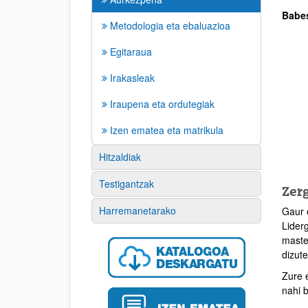
Babes
Metodologia eta ebaluazioa
Egitaraua
Irakasleak
Iraupena eta ordutegiak
Izen ematea eta matrikula
Hitzaldiak
Testigantzak
Zerg
Harremanetarako
Gaur 
Lider
maste
dizute
Zure 
nahi 