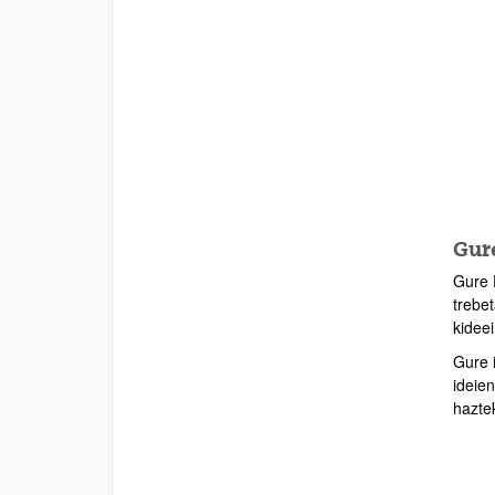
Gure
Gure 
trebe
kideei
Gure 
ideie
hazte