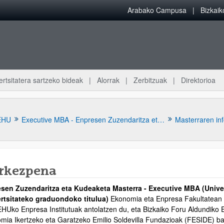
Arabako Campusa
Bizkai
ertsitatera sartzeko bideak
Alorrak
Zerbitzuak
Direktorioa
EHU
Executive MBA - Enpresen Zuzendaritza eta Kudeaketa Masterra
Masterraren in
rkezpena
sen Zuzendaritza eta Kudeaketa Masterra - Executive MBA (Univer
rtsitateko graduondoko titulua)
Ekonomia eta Enpresa Fakultatean (
atu azpiorriak
HUko Enpresa Institutuak antolatzen du, eta Bizkaiko Foru Aldundiko
mia Ikertzeko eta Garatzeko Emilio Soldevilla Fundazioak (FESIDE) b