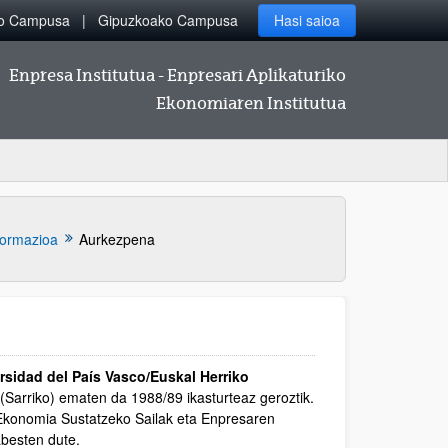
ko Campusa
Gipuzkoako Campusa
Hasi saioa
Enpresa Institutua - Enpresari Aplikaturiko
Ekonomiaren Institutua
formazioa
Aurkezpena
sidad del País Vasco/Euskal Herriko
Sarriko) ematen da 1988/89 ikasturteaz geroztik.
 Ekonomia Sustatzeko Sailak eta Enpresaren
abesten dute.