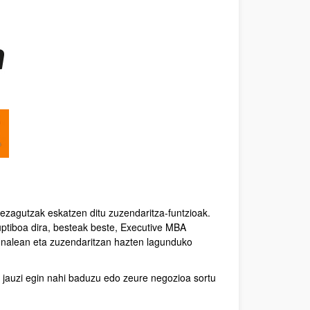
ezagutzak eskatzen ditu zuzendaritza-funtzioak.
uptiboa dira, besteak beste, Executive MBA
ionalean eta zuzendaritzan hazten lagunduko
jauzi egin nahi baduzu edo zeure negozioa sortu