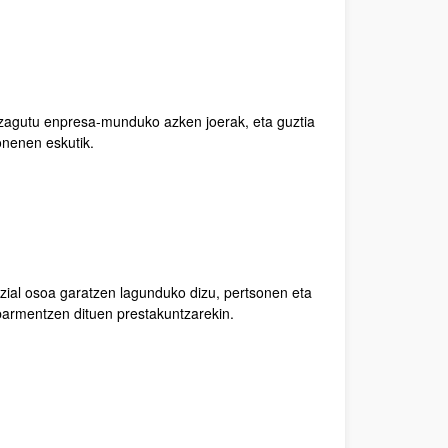
ezagutu enpresa-munduko azken joerak, eta guztia
 onenen eskutik.
zial osoa garatzen lagunduko dizu, pertsonen eta
armentzen dituen prestakuntzarekin.