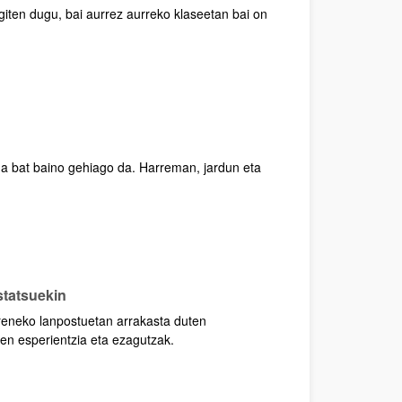
egiten dugu, bai aurrez aurreko klaseetan bai on
 bat baino gehiago da. Harreman, jardun eta
statsuekin
reneko lanpostuetan arrakasta duten
ien esperientzia eta ezagutzak.