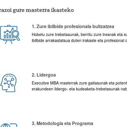
razoi gure masterra ikasteko
1. Zure ibilbide profesionala bultzatzea
Hobetu zure trebetasunak, berritu zure tresnak eta 
ibilbide arrakastatsua duten irakasle eta profesional
2. Lidergoa
Executive MBA masterrak zure gaitasunak eta potent
erakundeen lidergo- eta kudeaketa-trebetasunak nab
3. Metodologia eta Programa