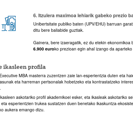
6. Itzulera maximoa lehiarik gabeko prezio b
Unibertsitate publiko baten (UPV/EHU) barruan garatz
ditu bere baliabide guztiak.
Gainera, bere izaeragatik, ez du etekin ekonomikoa bil
6.900 euro
ko prezioan egin ahal izango da aparteko
 ikasleen profila
Executive MBA masterra zuzentzen zaie lan-esperientzia duten eta hai
tasunak eta harreman pertsonalak hobetzeko eta kontrastatzeko interes
.
ikasleen askotariko profil akademikoei esker, eta ikasleak askotariko 
n eta esperientzien trukea sustatzen duen benetako ikaskuntza-ekosist
ko aukera emango dizu.