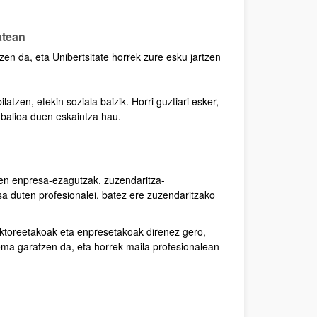
atean
en da, eta Unibertsitate horrek zure esku jartzen
atzen, etekin soziala baizik. Horri guztiari esker,
 balioa duen eskaintza hau.
en enpresa-ezagutzak, zuzendaritza-
a duten profesionalei, batez ere zuzendaritzako
sektoreetakoak eta enpresetakoak direnez gero,
ema garatzen da, eta horrek maila profesionalean