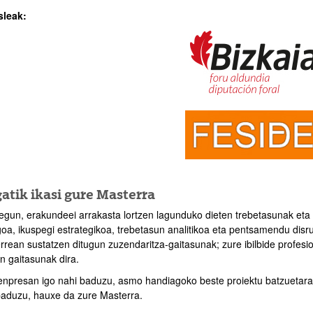
leak:
atik ikasi gure Masterra
egun, erakundeei arrakasta lortzen lagunduko dieten trebetasunak eta 
goa, ikuspegi estrategikoa, trebetasun analitikoa eta pentsamendu disr
rrean sustatzen ditugun zuzendaritza-gaitasunak; zure ibilbide profes
n gaitasunak dira.
enpresan igo nahi baduzu, asmo handiagoko beste proiektu batzuetara 
baduzu, hauxe da zure Masterra.