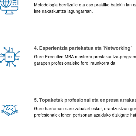
Metodologia berritzaile eta oso praktiko batekin lan 
line irakaskuntza lagungarrian.
4. Esperientzia partekatua eta ‘Networking’
Gure Executive MBA masterra prestakuntza-programa
garapen profesionaleko foro iraunkorra da.
5. Topaketak profesional eta enpresa arraka
Gure harreman-sare zabalari esker, erantzukizun go
profesionalek lehen pertsonan azalduko dizkigute ha