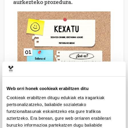
aurkezteko prozedura.
Web orri honek cookieak erabiltzen ditu
Cookieak erabiltzen ditugu edukiak eta iragarkiak
pertsonalizatzeko, baliabide sozialetako
funtzionaltasunak eskaintzeko eta gure trafikoa
aztertzeko. Era berean, gure web orriaren erabilerari
buruzko informazioa partekatzen dugu baliabide