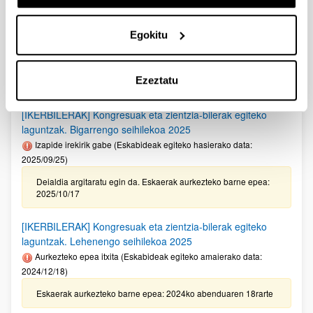
[IKERBILERAK] Kongresuak eta zientzia-bilerak egiteko
laguntzak. Lehen seihilekoa 2026
Egokitu
Aurkezteko epea itxita: 2026/04/14 - 2026/05/13
Deialdia argitaratu egin da. Eskaerak aurkezteko barne epea:
Ezeztatu
2026/05/06
[IKERBILERAK] Kongresuak eta zientzia-bilerak egiteko
laguntzak. Bigarrengo seihilekoa 2025
Izapide irekirik gabe (Eskabideak egiteko hasierako data:
2025/09/25)
Deialdia argitaratu egin da. Eskaerak aurkezteko barne epea:
2025/10/17
[IKERBILERAK] Kongresuak eta zientzia-bilerak egiteko
laguntzak. Lehenengo seihilekoa 2025
Aurkezteko epea itxita (Eskabideak egiteko amaierako data:
2024/12/18)
Eskaerak aurkezteko barne epea: 2024ko abenduaren 18rarte