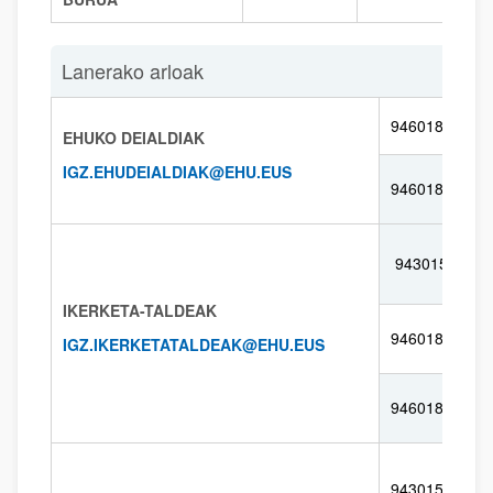
Lanerako arloak
946018167
EHUKO DEIALDIAK
IGZ.EHUDEIALDIAK@EHU.EUS
946018166
943015420
IKERKETA-TALDEAK
946018171
IGZ.IKERKETATALDEAK@EHU.EUS
946018360
943015180