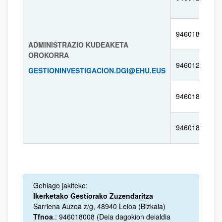
946018361
ADMINISTRAZIO KUDEAKETA
OROKORRA
946012164
GESTIONINVESTIGACION.DGI@EHU.EUS
946018062
946018084
Gehiago jakiteko:
Ikerketako Gestiorako Zuzendaritza
Sarriena Auzoa z/g, 48940 Leioa (Bizkaia)
Tfnoa
.: 946018008 (Deia dagokion deialdia