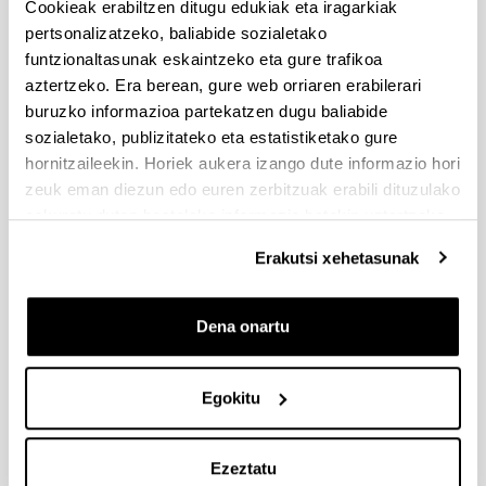
Cookieak erabiltzen ditugu edukiak eta iragarkiak
pertsonalizatzeko, baliabide sozialetako
946018253
funtzionaltasunak eskaintzeko eta gure trafikoa
aztertzeko. Era berean, gure web orriaren erabilerari
945013421
buruzko informazioa partekatzen dugu baliabide
sozialetako, publizitateko eta estatistiketako gure
hornitzaileekin. Horiek aukera izango dute informazio hori
946013964
zeuk eman diezun edo euren zerbitzuak erabili dituzulako
eskuratu duten bestelako informazio batekin uztartzeko.
946017865
Erakutsi xehetasunak
Dena onartu
946018168
Egokitu
946015181
Ezeztatu
IKERTZAILEEN KONTRATAZIO ETA