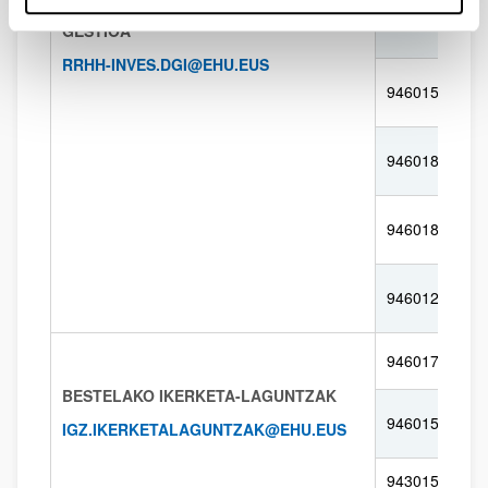
PRESTAKUNTZARAKO BALIABIDEEN
943015957
GESTIOA
RRHH-INVES.DGI@EHU.EUS
946015183
946018169
946018034
946012168
946017934
BESTELAKO IKERKETA-LAGUNTZAK
946015291
IGZ.IKERKETALAGUNTZAK@EHU.EUS
943015503