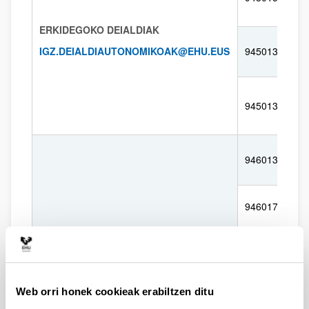
ERKIDEGOKO DEIALDIAK
IGZ.DEIALDIAUTONOMIKOAK@EHU.EUS
945013126
945013603
946013456
946017246
943018359
ESTATUKO DEIALDIAK
Web orri honek cookieak erabiltzen ditu
IGZ.ESTATUKODEIALDIAK@EHU.EUS
945014407