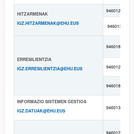
946012124
HITZARMENAK
IGZ.HITZARMENAK@EHU.EUS
946013190
946018162
ERRESILIENTZIA
946012939
IGZ.ERRESILIENTZIA@EHU.EUS
946018068
INFORMAZIO SISTEMEN GESTIOA
946013180
IGZ.DATUAK@EHU.EUS
946012059