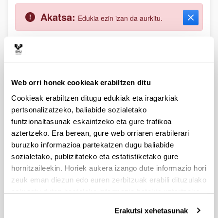
Atzera
Akatsa:
Edukia ezin izan da aurkitu.
Itxi
Erakunde hauek finantzatutako
jarduerak:
Web orri honek cookieak erabiltzen ditu
Cookieak erabiltzen ditugu edukiak eta iragarkiak
pertsonalizatzeko, baliabide sozialetako
funtzionaltasunak eskaintzeko eta gure trafikoa
aztertzeko. Era berean, gure web orriaren erabilerari
buruzko informazioa partekatzen dugu baliabide
sozialetako, publizitateko eta estatistiketako gure
hornitzaileekin. Horiek aukera izango dute informazio hori
zeuk eman diezun edo euren zerbitzuak erabili dituzulako
eskuratu duten bestelako informazio batekin uztartzeko.
Erakutsi xehetasunak