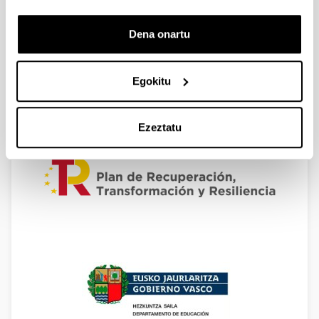
Dena onartu
Egokitu
Ezeztatu