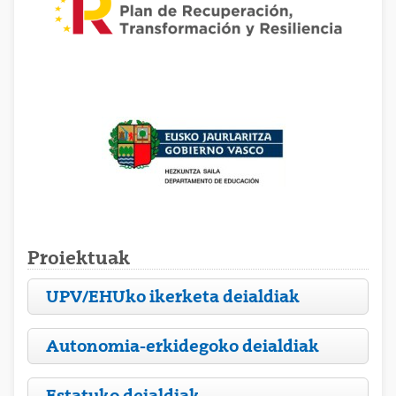
Proiektuak
UPV/EHUko ikerketa deialdiak
Autonomia-erkidegoko deialdiak
Estatuko deialdiak