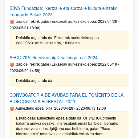
BBVA Fundazioa: Ikertzaile eta sortzaile kulturalentzako
Leonardo Bekak 2023
Izapide irekirik gabe (Eskaerak aurkezteko epea: 2023/04/28 -
2023/05/31 18:00)
Deialdia argitaratu da. Eskaerak aurkezteko epea
2023/05/31an bukatzen da, 18:00etan
AECC 70% Survivorship Challenge -call 2024
Izapide irekirik gabe (Eskaerak aurkezteko epea: 2022/05/18 -
2023/06/20 14:59)
Deialdia argitaratu da
CONVOCATORIA DE AYUDAS PARA EL FOMENTO DE LA
BIOECONOMIA FORESTAL 2023
Aurkezteko epea itxita: 2023/04/28 - 2023/06/13 12:00
Eskabideak aurkezteko epea aldatu da. UPV/EHUk proiektu
bakarra aurkez dezake. Interesatuek email bat bidali beharko
dute convocatorias.dgi@ehu.eus helbidera, gaian "Baso
bioekonomia" adieraziz eta deialdiak eskatzen duen