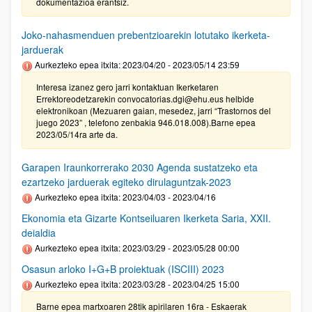
dokumentazioa erantsiz.
Joko-nahasmenduen prebentzioarekin lotutako ikerketa-
jarduerak
Aurkezteko epea itxita: 2023/04/20 - 2023/05/14 23:59
Interesa izanez gero jarri kontaktuan Ikerketaren
Errektoreodetzarekin convocatorias.dgi@ehu.eus helbide
elektronikoan (Mezuaren gaian, mesedez, jarri “Trastornos del
juego 2023” , telefono zenbakia 946.018.008).Barne epea
2023/05/14ra arte da.
Garapen Iraunkorrerako 2030 Agenda sustatzeko eta
ezartzeko jarduerak egiteko dirulaguntzak-2023
Aurkezteko epea itxita: 2023/04/03 - 2023/04/16
Ekonomia eta Gizarte Kontseiluaren Ikerketa Saria, XXII.
deialdia
Aurkezteko epea itxita: 2023/03/29 - 2023/05/28 00:00
Osasun arloko I+G+B proiektuak (ISCIII) 2023
Aurkezteko epea itxita: 2023/03/28 - 2023/04/25 15:00
Barne epea martxoaren 28tik apirilaren 16ra - Eskaerak