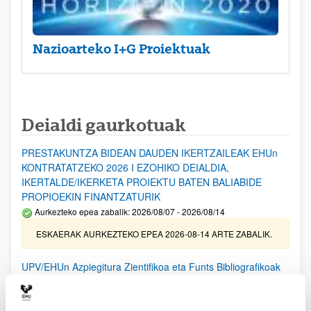
Nazioarteko I+G Proiektuak
Deialdi gaurkotuak
PRESTAKUNTZA BIDEAN DAUDEN IKERTZAILEAK EHUn
KONTRATATZEKO 2026 I EZOHIKO DEIALDIA,
IKERTALDE/IKERKETA PROIEKTU BATEN BALIABIDE
PROPIOEKIN FINANTZATURIK
Aurkezteko epea zabalik: 2026/08/07 - 2026/08/14
ESKAERAK AURKEZTEKO EPEA 2026-08-14 ARTE ZABALIK.
UPV/EHUn Azpiegitura Zientifikoa eta Funts Bibliografikoak
erosi eta berritzeko laguntzak 2026
Izapide irekia