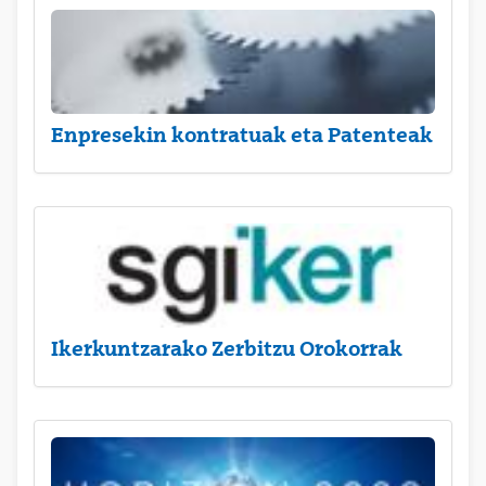
Enpresekin kontratuak eta Patenteak
Ikerkuntzarako Zerbitzu Orokorrak