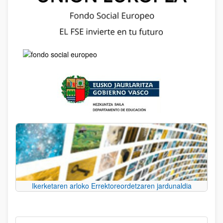
Ikerketaren arloko Errektoreordetzaren jardunaldia