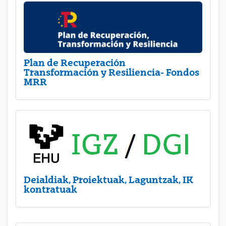
Plan de Recuperación
Transformación y Resiliencia- Fondos
MRR
Deialdiak, Proiektuak, Laguntzak, IK
kontratuak