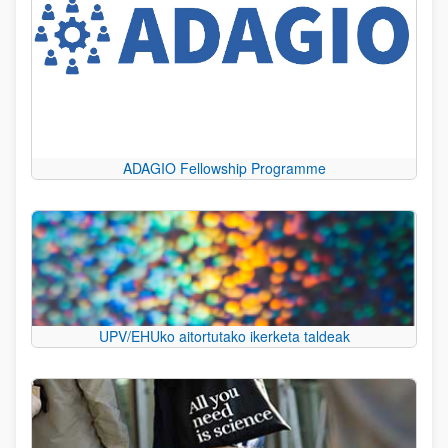
ADAGIO Fellowship Programme
UPV/EHUko aitortutako ikerketa taldeak