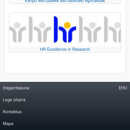
Kanpo Ikertzaileek aldi baterako egonaldiak
HR Excellence in Research
Irisgarritasuna
EHU
Lege oharra
Kontaktua
Mapa