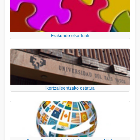
Erakunde elkartuak
Ikertzaileentzako ostatua