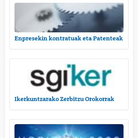
Enpresekin kontratuak eta Patenteak
Ikerkuntzarako Zerbitzu Orokorrak