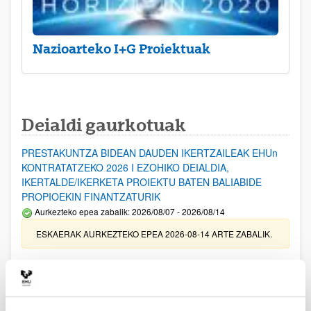
Nazioarteko I+G Proiektuak
Deialdi gaurkotuak
PRESTAKUNTZA BIDEAN DAUDEN IKERTZAILEAK EHUn
KONTRATATZEKO 2026 I EZOHIKO DEIALDIA,
IKERTALDE/IKERKETA PROIEKTU BATEN BALIABIDE
PROPIOEKIN FINANTZATURIK
Aurkezteko epea zabalik: 2026/08/07 - 2026/08/14
ESKAERAK AURKEZTEKO EPEA 2026-08-14 ARTE ZABALIK.
UPV/EHUn Azpiegitura Zientifikoa eta Funts Bibliografikoak
erosi eta berritzeko laguntzak 2026
Izapide irekia