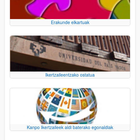
Erakunde elkartuak
Ikertzaileentzako ostatua
Kanpo Ikertzaileek aldi baterako egonaldiak