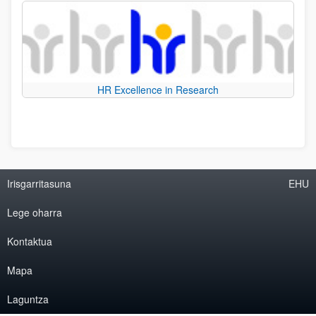
HR Excellence in Research
Irisgarritasuna
EHU
Lege oharra
Kontaktua
Mapa
Laguntza