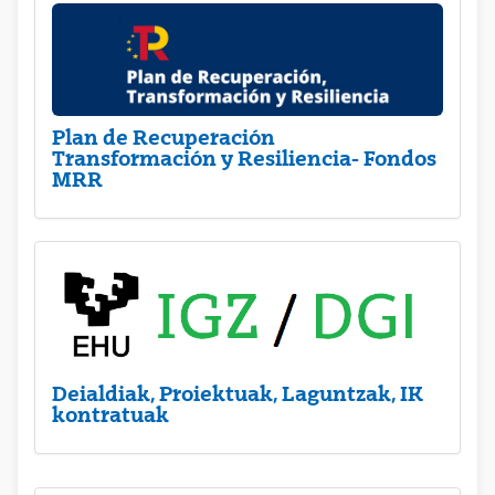
Plan de Recuperación
Transformación y Resiliencia- Fondos
MRR
Deialdiak, Proiektuak, Laguntzak, IK
kontratuak