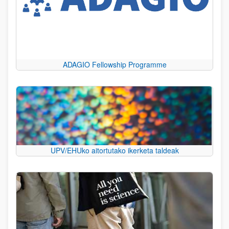
ADAGIO Fellowship Programme
UPV/EHUko aitortutako ikerketa taldeak