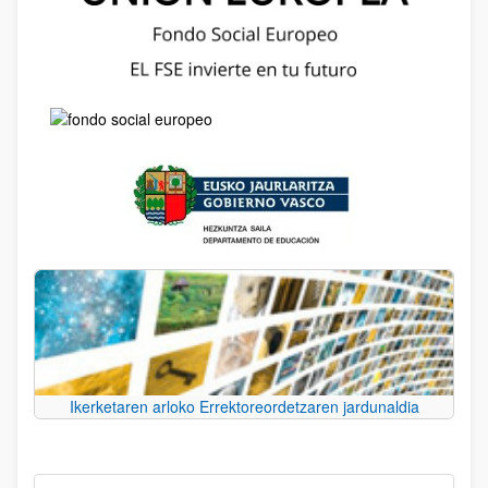
Ikerketaren arloko Errektoreordetzaren jardunaldia