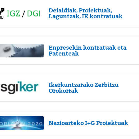
Deialdiak, Proiektuak,
Laguntzak, IK kontratuak
Enpresekin kontratuak eta
Patenteak
Ikerkuntzarako Zerbitzu
Orokorrak
Nazioarteko I+G Proiektuak