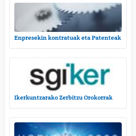
Enpresekin kontratuak eta Patenteak
Ikerkuntzarako Zerbitzu Orokorrak