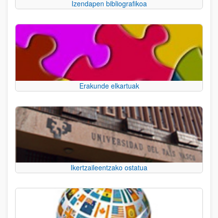
Izendapen bibliografikoa
Erakunde elkartuak
Ikertzaileentzako ostatua