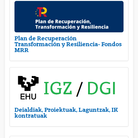
Plan de Recuperación
Transformación y Resiliencia- Fondos
MRR
Deialdiak, Proiektuak, Laguntzak, IK
kontratuak