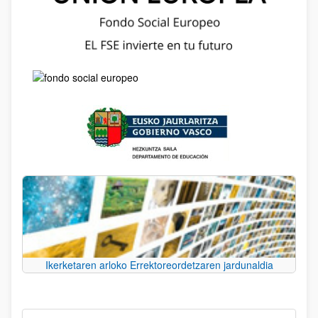
Ikerketaren arloko Errektoreordetzaren jardunaldia