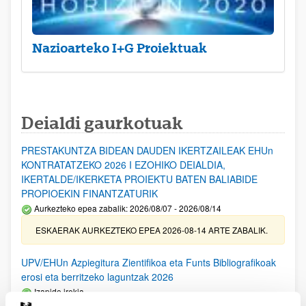
Nazioarteko I+G Proiektuak
Deialdi gaurkotuak
PRESTAKUNTZA BIDEAN DAUDEN IKERTZAILEAK EHUn
KONTRATATZEKO 2026 I EZOHIKO DEIALDIA,
IKERTALDE/IKERKETA PROIEKTU BATEN BALIABIDE
PROPIOEKIN FINANTZATURIK
Aurkezteko epea zabalik: 2026/08/07 - 2026/08/14
ESKAERAK AURKEZTEKO EPEA 2026-08-14 ARTE ZABALIK.
UPV/EHUn Azpiegitura Zientifikoa eta Funts Bibliografikoak
erosi eta berritzeko laguntzak 2026
Izapide irekia