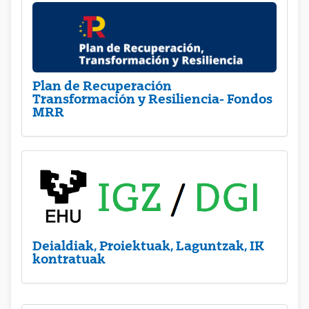
Plan de Recuperación
Transformación y Resiliencia- Fondos
MRR
Deialdiak, Proiektuak, Laguntzak, IK
kontratuak