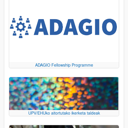
ADAGIO Fellowship Programme
UPV/EHUko aitortutako ikerketa taldeak