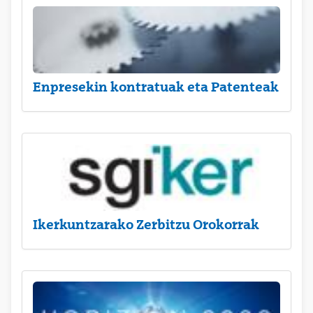
Enpresekin kontratuak eta Patenteak
Ikerkuntzarako Zerbitzu Orokorrak