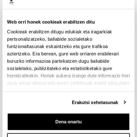
Aurkezteko epea zabalik: 2026/07/01 - 2026/09/16 13:00
Dokumentazioa bidaltzeko barne-epea: bakarkako
proposamenak 2026/09/14 –proposamen koordinatuak:
2026/09/11
Web orri honek cookieak erabiltzen ditu
Cookieak erabiltzen ditugu edukiak eta iragarkiak
FUNDACION LA CAIXA JUNIOR LEADER RETAINING
pertsonalizatzeko, baliabide sozialetako
PROGRAMME 2027
funtzionaltasunak eskaintzeko eta gure trafikoa
Izapide irekia
aztertzeko. Era berean, gure web orriaren erabilerari
IKERTZAILE DOKTOREAK UPV/EHUn KONTRATATZEKO
buruzko informazioa partekatzen dugu baliabide
DEIALDIA (2026)
sozialetako, publizitateko eta estatistiketako gure
Izapide irekia (Eskaerak aurkezteko epea: 2026/06/03 - 2026/06/25
hornitzaileekin. Horiek aukera izango dute informazio hori
23:59)
zeuk eman diezun edo euren zerbitzuak erabili dituzulako
2026/07/16: Ebaluaziorako onartutako eta baztertutako
eskuratu duten bestelako informazio batekin uztartzeko.
eskaeren behin behineko zerrenda. Alegazioak aurkezteko
epea: 2026/07/17tik 2026/07/30erarte (biak barne)
Erakutsi xehetasunak
PRESTAKUNTZA BIDEAN DAUDEN IKERTZAILEAK EHUn
KONTRATATZEKO 2026-I DEIALDIA, IKERTALDE/IKERKETA
Dena onartu
PROIEKTU BATEN BALIABIDE PROPIOEKIN
FINANTZATURIK