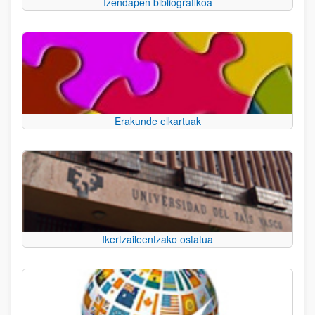
Izendapen bibliografikoa
Erakunde elkartuak
Ikertzaileentzako ostatua