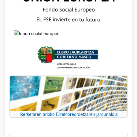
Ikerketaren arloko Errektoreordetzaren jardunaldia