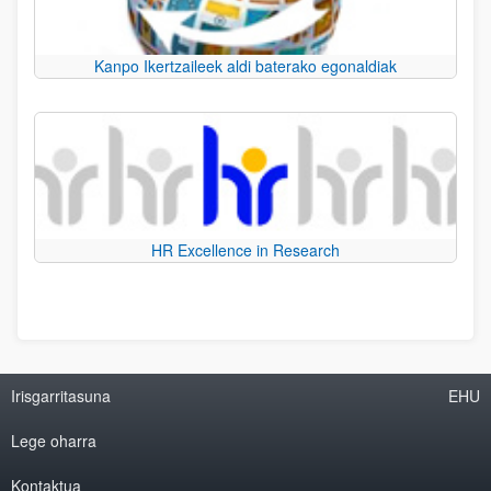
Kanpo Ikertzaileek aldi baterako egonaldiak
HR Excellence in Research
Irisgarritasuna
EHU
Lege oharra
Kontaktua