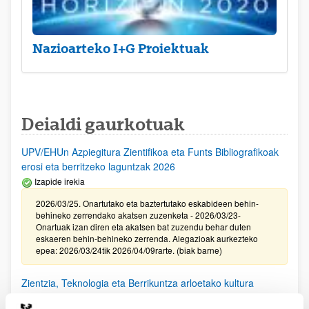
Nazioarteko I+G Proiektuak
Deialdi gaurkotuak
UPV/EHUn Azpiegitura Zientifikoa eta Funts Bibliografikoak
erosi eta berritzeko laguntzak 2026
Izapide irekia
2026/03/25. Onartutako eta baztertutako eskabideen behin-
behineko zerrendako akatsen zuzenketa - 2026/03/23-
Onartuak izan diren eta akatsen bat zuzendu behar duten
eskaeren behin-behineko zerrenda. Alegazioak aurkezteko
epea: 2026/03/24tik 2026/04/09rarte. (biak barne)
Zientzia, Teknologia eta Berrikuntza arloetako kultura
sustatzeko laguntzen deialdia (FECYT) 2026