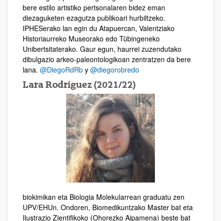
bere estilo artistiko pertsonalaren bidez eman
diezaguketen ezagutza publikoari hurbiltzeko.
IPHESerako lan egin du Atapuercan, Valentziako
Historiaurreko Museorako edo Tübingeneko
Unibertsitaterako. Gaur egun, haurrei zuzendutako
dibulgazio arkeo-paleontologikoan zentratzen da bere
lana.
@DiegoRdRb
y
@diegorobredo
Lara Rodríguez (2021/22)
biokimikan eta Biologia Molekularrean graduatu zen
UPV/EHUn. Ondoren, Biomedikuntzako Master bat eta
Ilustrazio Zientifikoko (Ohorezko Aipamena) beste bat