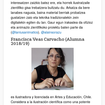
interesatzen zaizkio batez ere, eta horrek ilustratzaile
zientifiko gisa trebatzera bultzatu du. Arkatza da bere
lanabes nagusia, baina material berriak probatzea
gustatzen zaio eta teknika tradizionalekin zein
digitalekin egiten du lan. Gaur egun irakaslea da ofizioz
eta animazio zientifikoko proiektu baten parte da
(
@laniusanimatics
).
@alainsorazu
Francisca Veas Carvacho (Alumna
2018/19)
es ilustradora y licenciada en Artes y Educación, Chile.
Considera a la ilustración científica como una potente