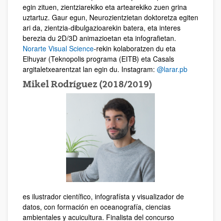
egin zituen, zientziarekiko eta artearekiko zuen grina
uztartuz. Gaur egun, Neurozientzietan doktoretza egiten
ari da, zientzia-dibulgazioarekin batera, eta interes
berezia du 2D/3D animazioetan eta infografietan.
Norarte Visual Science
-rekin kolaboratzen du eta
Elhuyar (Teknopolis programa (EITB) eta Casals
argitaletxearentzat lan egin du. Instagram:
@larar.pb
Mikel Rodríguez (2018/2019)
es ilustrador científico, infografísta y visualizador de
datos, con formación en oceanografía, ciencias
ambientales y acuicultura. Finalista del concurso