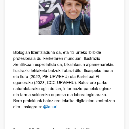
Biologian lizentziaduna da, eta 13 urteko ibilbide
profesionala du ikerketaren munduan. Ilustrazio
zientifikoan espezialista da, bikaintasun aipamenarekin.
Ilustrazio lehiaketa batzuk irabazi ditu: Itsaspeko fauna
eta flora (2022, PiE-UPV/EHU) eta Kartel bat Pi
egunerako (2023, CCC-UPV/EHU). Batez ere parke
naturaletarako egin du lan, informazio-panelak eginez
eta farma sektoreko enpresa eta laborategietarako.
Bere proiektuak batez ere teknika digitaletan zentratzen
dira. Instagram:
@lanuri_