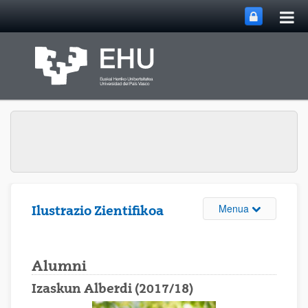
Me
Eduki nagusira joan
nag
ireki
Webgunearen 
Menua
Ilustrazio Zientifikoa
Alumni
Izaskun Alberdi (2017/18)