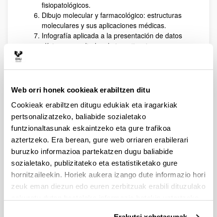
fisiopatológicos.
Dibujo molecular y farmacológico: estructuras
moleculares y sus aplicaciones médicas.
Infografía aplicada a la presentación de datos
clínicos y resultados de investigaciones.
Salidas profesionales
Este curso capacita a los participantes para
desempeñarse en los siguientes ámbitos:
Web orri honek cookieak erabiltzen ditu
Ilustración Médica y Quirúrgica: creación de
Cookieak erabiltzen ditugu edukiak eta iragarkiak
ilustraciones anatómicas, quirúrgicas y
pertsonalizatzeko, baliabide sozialetako
fisiológicas.
funtzionaltasunak eskaintzeko eta gure trafikoa
Infografía Médica: diseño y presentación de
aztertzeko. Era berean, gure web orriaren erabilerari
datos clínicos y resultados médicos en
buruzko informazioa partekatzen dugu baliabide
publicaciones científicas.
Investigación Médica: ilustraciones detalladas de
sozialetako, publizitateko eta estatistiketako gure
procesos fisiopatológicos y estudios histológicos.
hornitzaileekin. Horiek aukera izango dute informazio hori
Educación y Formación: diseño de recursos
zeuk eman diezun edo euren zerbitzuak erabili dituzulako
visuales para la enseñanza de la anatomía y la
eskuratu duten bestelako informazio batekin uztartzeko.
medicina en diferentes niveles educativos
Erakutsi xehetasunak