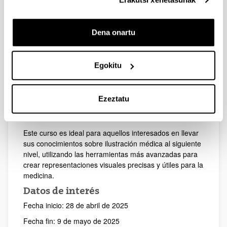
Perfil del alumnado
Para acceder a este curso, es imprescindible contar con
una Licenciatura o Grado o ser un profesional de la
Dena onartu
ilustración o diseño. Este programa está dirigido a:
Profesionales (ilustradores o profesionales
sanitarios) interesados en la ilustración médica,
Egokitu
anatomía y cirugía.
Personas con conocimientos en el uso de
software de ilustración digital, tanto en entorno
Ezeztatu
matricial (raster) como vectorial.
Personas con habilidades de dibujo.
Este curso es ideal para aquellos interesados en llevar
sus conocimientos sobre ilustración médica al siguiente
nivel, utilizando las herramientas más avanzadas para
crear representaciones visuales precisas y útiles para la
medicina.
Datos de interés
Fecha inicio: 28 de abril de 2025
Fecha fin: 9 de mayo de 2025