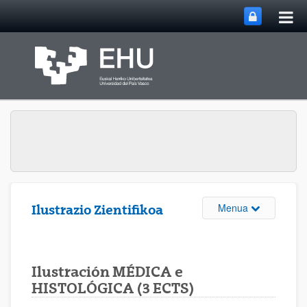
Me
Eduki nagusira joan
nag
ireki
Webgunearen 
Menua
Ilustrazio Zientifikoa
Ilustración MÉDICA e
HISTOLÓGICA (3 ECTS)