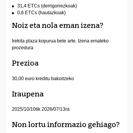
31,4 ETCs (derrigorrezkoak)
0,6 ETCs (hautazkoak)
Noiz eta nola eman izena?
Irekita plaza kopurua bete arte. Izena emateko
prozedura
Prezioa
30,00 euro kreditu bakoitzeko
Iraupena
2025/10/10tik 2026/07/13ra
Non lortu informazio gehiago?