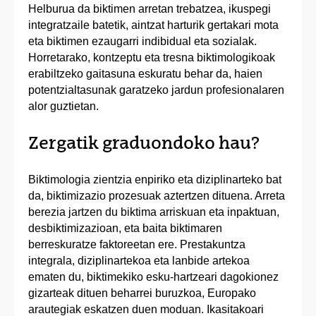
Helburua da biktimen arretan trebatzea, ikuspegi
integratzaile batetik, aintzat harturik gertakari mota
eta biktimen ezaugarri indibidual eta sozialak.
Horretarako, kontzeptu eta tresna biktimologikoak
erabiltzeko gaitasuna eskuratu behar da, haien
potentzialtasunak garatzeko jardun profesionalaren
alor guztietan.
Zergatik graduondoko hau?
Biktimologia zientzia enpiriko eta diziplinarteko bat
da, biktimizazio prozesuak aztertzen dituena. Arreta
berezia jartzen du biktima arriskuan eta inpaktuan,
desbiktimizazioan, eta baita biktimaren
berreskuratze faktoreetan ere. Prestakuntza
integrala, diziplinartekoa eta lanbide artekoa
ematen du, biktimekiko esku-hartzeari dagokionez
gizarteak dituen beharrei buruzkoa, Europako
arautegiak eskatzen duen moduan. Ikasitakoari