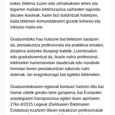
esker, biktima zuzen edo zeharkakoen lehen eta
bigarren mailako biktimizazioa saihesten lagundu
dezake ikasleak, haien bizi baldintzak hobetzen,
baita biktimen komunitatearen gizarte kohesio eta
inklusio maila ere.
Graduondoko hau hutsune bat betetzen saiatzen
da, prestakuntza profesionala eta praktikoa ematen,
diziplina anitzeko ikuspegi batetik. Lizentziadun
edo gradudunentzat da, ikasle nahiz profesional,
biktimekin harremanetan daudenak edo norabide
horretan beren prestakuntzan sakondu nahi
dutenak, lan eraginkorrago bat egiteko biktimekin.
Graduondokoaren egiturak kontuan hartzen ditu bai
hamar urtetik gorako bere garapena, bai Europako
arautegiaren transposizioa egiten duen apirilaren
27ko 4/2015 Legeak (Delituaren Biktimaren
Estatutua) ezartzen dituen eskakizun profesionalak