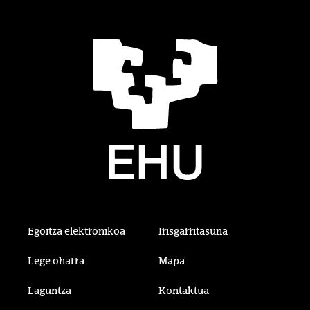
Egoitza elektronikoa
Irisgarritasuna
Lege oharra
Mapa
Laguntza
Kontaktua