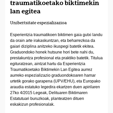
traumatikoetako biktimekin
lan egitea
Unibertsitate espezializazioa
Esperientzia traumatikoen biktimen gaia gutxi landu
da orain arte irakaskuntzan, eta beharrezkoa da
gaiari diziplina anitzeko ikuspegi batetik ekitea.
Graduondoko honek hutsune hori bete nahi du,
prestakuntza profesional eta praktiko batetik. Titulua
egituratzean, aintzat hartu da Esperientzia
Traumatikoetako Biktimekin Lan Egitea aurrez
aurreko espezializazio graduondokoaren hamar
urtetik gorako garapena (UPV/EHU), eta Europako
araudia estatuko legedira ekartzen duen apirilaren
27ko 4/2015 Legeak, Delituaren Biktimaren
Estatutuari buruzkoak, planteatzen dituen
eskakizun profesionalak.