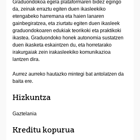
Graduondokoa egela plataformaren bidez egingo
da, zeinak erraztu egiten duen ikasleekiko
etengabeko harremana eta haien lanaren
gainbegiratzea, eta ziurtatu egiten duen ikasleek
graduondokoaren edukiak teorikoki eta praktikoki
ikastea. Graduondoko honek autonomia sustatzen
duen ikasketa eskaintzen du, eta horretarako
irakurgaiak zein irakasleekiko komunikazioa
lantzen dira.
Aurrez aurreko hautazko mintegi bat antolatzen da
baita ere.
Hizkuntza
Gaztelania
Kreditu kopurua