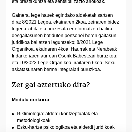
eta prestakuntza eta sentsibilizazio arlokoak.
Gainera, lege hauek egindako aldaketak sartzen
dira: 8/2021 Legea, ekainaren 2koa, zeinaren bidez
legeria zibila eta prozesala erreformatzen baitira
desgaitasunen bat duten pertsonei beren gaitasun
juridikoa baliatzen laguntzeko; 8/2021 Lege
Organikoa, ekainaren 4koa, Haurrak eta Nerabeak
Indarkeriaren aurrean Osorik Babesteari buruzkoa;
eta 10/2022 Lege Organikoa, irailaren 6koa, Sexu
askatasunaren berme integralari buruzkoa.
Zer gai aztertuko dira?
Modulu orokorra:
Biktimologia: alderdi kontzeptualak eta
metodologikoak.
Esku-hartze psikologikoa eta alderdi juridikoak