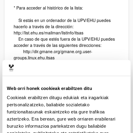
* Para acceder al histórico de la lista:
Si estás en un ordenador de la UPV/EHU puedes
hacerlo a través de la dirección:
http://list.ehu.es/mailman/listinfo/itsas
En caso de que estés fuera de la UPV/EHU puedes
acceder a través de las siguientes direcciones:
http://dir.gmane.org/gmane.org.user-
groups.linux.ehu.itsas
http://www.mail-archive.com/itsas%40list.ehu.es
itsas-core
En esta lista de correo se realiza el trabajo de itsas
llevándose a cabo todas las discusiones de los grupos
Web orri honek cookieak erabiltzen ditu
de trabajos y otras discusiones más ociosas. Se trata
Cookieak erabiltzen ditugu edukiak eta iragarkiak
de una lista de correo con un caudal elevado de
pertsonalizatzeko, baliabide sozialetako
mensajes y se anima a que toda la gente que quiera
participar en itsas de una manera activa se suscriba a
funtzionaltasunak eskaintzeko eta gure trafikoa
esta lista.
aztertzeko. Era berean, gure web orriaren erabilerari
buruzko informazioa partekatzen dugu baliabide
Puedes suscribirte a la lista de correo a través de la