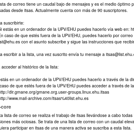
ista de correo tiene un caudal bajo de mensajes y es el medio óptimo par
sadas desde itsas. Actualmente cuenta con más de 90 suscriptores.
suscribirte:
tás en un ordenador de la UPV/EHU puedes hacerlo vía web en: http://
so de que estés fuera de la UPV/EHU, puedes hacerlo por correo el
bpages
st@ehu.es con el asunto subscribe y sigue las instrucciones que recibi
scribir a la lista, una vez suscrito envía tu mensaje a itsas@list.ehu.
 acceder al histórico de la lista:
bpages
tás en un ordenador de la UPV/EHU puedes hacerlo a través de la direcci
so de que estés fuera de la UPV/EHU puedes acceder a través de las 
//dir.gmane.org/gmane.org.user-groups.linux.ehu.itsas
//www.mail-archive.com/itsas%40list.ehu.es
-core
a lista de correo se realiza el trabajo de itsas llevándose a cabo todas
siones más ociosas. Se trata de una lista de correo con un caudal ele
iera participar en itsas de una manera activa se suscriba a esta lista.