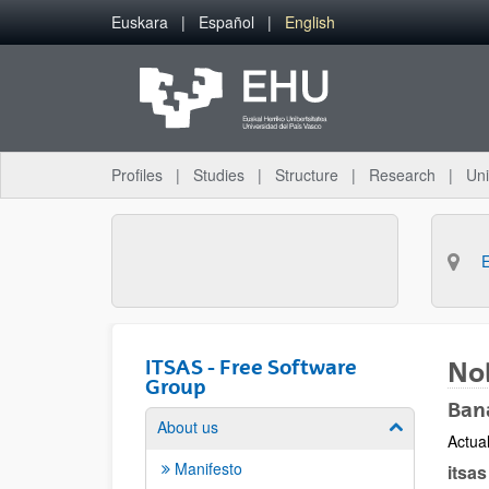
Skip to Main Content
Euskara
Español
English
Profiles
Studies
Structure
Research
Uni
ITSAS - Free Software
Nol
Group
Ban
About us
Show/hide su
Actua
Manifesto
itsas