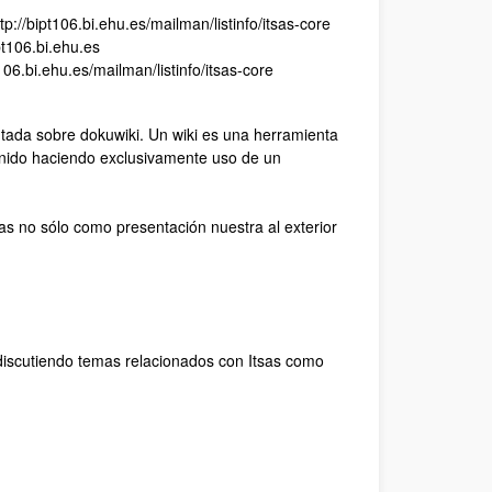
p://bipt106.bi.ehu.es/mailman/listinfo/itsas-core
pt106.bi.ehu.es
t106.bi.ehu.es/mailman/listinfo/itsas-core
ntada sobre dokuwiki. Un wiki es una herramienta
enido haciendo exclusivamente uso de un
sas no sólo como presentación nuestra al exterior
discutiendo temas relacionados con Itsas como