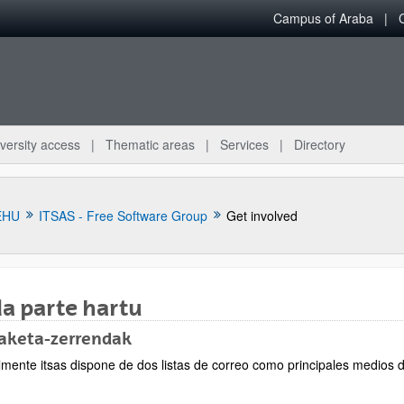
Campus of Araba
versity access
Thematic areas
Services
Directory
EHU
ITSAS - Free Software Group
Get involved
a parte hartu
aketa-zerrendak
bpages
lmente itsas dispone de dos listas de correo como principales medios d