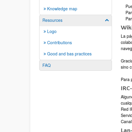
Puedes
Knowledge map
Para 
Para a
Resources
Show/hide su
Wik
Logo
La pá
colab
Contributions
naveg
Good and bas practices
Gracia
FAQ
sino 
Para p
IRC
Algun
cualqu
Red 
Servi
Canal
Lan