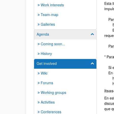
Esta l
Work interests
impul
Team-map
Para 
Galleries
Si es
En ca
Agenda
Show/hide su
reque
Coming soon...
Para e
History
* Para
Get involved
Show/hide su
Si es
En ca
Wiki
http:
Forums
http:
itsas
Working groups
En est
Activities
discu
que qu
Conferences