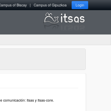
Campus of Biscay
Campus of Gipuzkoa
Login
e comunicación: itsas y itsas-core.