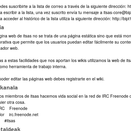
 suscribirte a la lista de correo a través de la siguiente dirección: htt
escribir a la lista, una vez suscrito envía tu mensaje a itsas-core@bi
cceder al histórico de la lista utiliza la siguiente dirección: http://bip
bpages
ia
gina web de itsas no se trata de una página estática sino que está mo
orativa que permite que los usuarios puedan editar fácilmente su cont
ador web.
s a estas facilidades que nos aportan los wikis utilizamos la web de it
como herramienta de trabajo interna.
oder editar las páginas web debes registrarte en el wiki.
-kanala
os miembros de itsas hacemos vida social en la red de IRC Freenode 
ier otra cosa.
IRC Freenode
dor irc.freenode.net
 #itsas
-taldeak