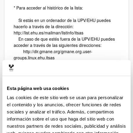
* Para acceder al histórico de la lista:
Si estás en un ordenador de la UPV/EHU puedes
hacerlo a través de la dirección:
http://list.ehu.es/mailman/listinfo/itsas
En caso de que estés fuera de la UPV/EHU puedes
acceder a través de las siguientes direcciones:
http://dir.gmane.org/gmane.org.user-
groups.linux.ehu.itsas
http://www.mail-archive.com/itsas%40list.ehu.es
itsas-core
En esta lista de correo se realiza el trabajo de itsas
llevándose a cabo todas las discusiones de los grupos
Esta página web usa cookies
de trabajos y otras discusiones más ociosas. Se trata
Las cookies de este sitio web se usan para personalizar
de una lista de correo con un caudal elevado de
el contenido y los anuncios, ofrecer funciones de redes
mensajes y se anima a que toda la gente que quiera
participar en itsas de una manera activa se suscriba a
sociales y analizar el tráfico. Además, compartimos
esta lista.
información sobre el uso que haga del sitio web con
nuestros partners de redes sociales, publicidad y análisis
Puedes suscribirte a la lista de correo a través de la