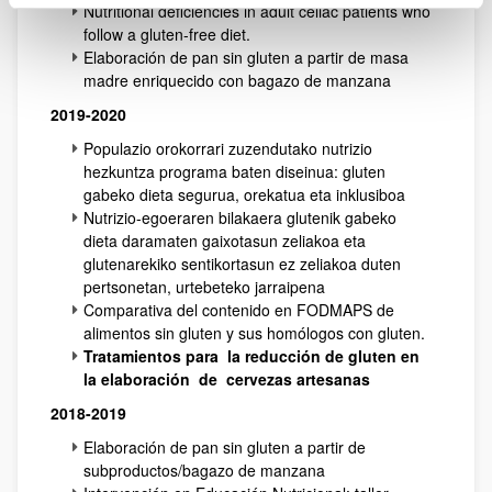
Nutritional deficiencies in adult celiac patients who
follow a gluten-free diet.
Elaboración de pan sin gluten a partir de masa
madre enriquecido con bagazo de manzana
2019-2020
Populazio orokorrari zuzendutako nutrizio
hezkuntza programa baten diseinua: gluten
gabeko dieta segurua, orekatua eta inklusiboa
Nutrizio-egoeraren bilakaera glutenik gabeko
dieta daramaten gaixotasun zeliakoa eta
glutenarekiko sentikortasun ez zeliakoa duten
pertsonetan, urtebeteko jarraipena
Comparativa del contenido en FODMAPS de
alimentos sin gluten y sus homólogos con gluten.
Tratamientos para la reducción de gluten en
la elaboración de cervezas artesanas
2018-2019
Elaboración de pan sin gluten a partir de
subproductos/bagazo de manzana