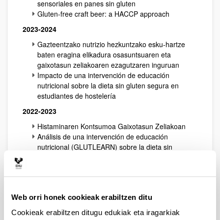
sensoriales en panes sin gluten
Gluten-free craft beer: a HACCP approach
2023-2024
Gazteentzako nutrizio hezkuntzako esku-hartze
baten eragina elikadura osasuntsuaren eta
gaixotasun zeliakoaren ezagutzaren inguruan
Impacto de una intervención de educación
nutricional sobre la dieta sin gluten segura en
estudiantes de hostelería
2022-2023
Histaminaren Kontsumoa Gaixotasun Zeliakoan
Análisis de una intervención de educación
nutricional (GLUTLEARN) sobre la dieta sin
gluten equilibrada y segura en redes sociales:
impacto e interpretación de los resultados.
Búsqueda de nuevos biomarcadores para el
seguimiento de la Enfermedad Celiaca
Web orri honek cookieak erabiltzen ditu
Caracterización físicoquímica, nutricional y
sensorial de panes sin gluten enriquecidos con
Cookieak erabiltzen ditugu edukiak eta iragarkiak
lino y bagazo de manzana