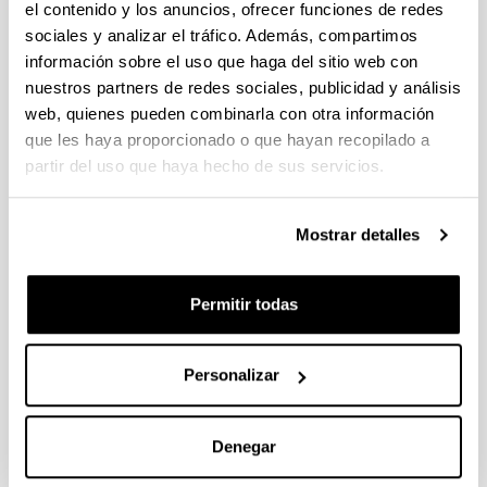
el contenido y los anuncios, ofrecer funciones de redes
2021-2022
sociales y analizar el tráfico. Además, compartimos
información sobre el uso que haga del sitio web con
Gluten-free products: Do we need to update our
knowledge?
nuestros partners de redes sociales, publicidad y análisis
Efecto de una intervención dietética en el
web, quienes pueden combinarla con otra información
consumo de alimentos ultraprocesados en
que les haya proporcionado o que hayan recopilado a
niños/as con enfermedad celiaca
partir del uso que haya hecho de sus servicios.
Alfa-amilasa eta tripsina inhibitzaileak irinetan:
zeharkako detekzio protokolo baten diseinua eta
aplikazioa
Mostrar detalles
2020-2021
Garagardoaren FODMAP edukiaren azterketa eta
Permitir todas
hesteko arazoak dituzten pertsonentzako
jarraibideak
Transglutaminasa microbiana y consecuencias
Personalizar
inmunoquímicas: modelo de panes con y sin
gluten
El seguimiento de la dieta sin gluten: evaluación
Denegar
de la adherencia a la dieta, métodos y factores
condicionantes