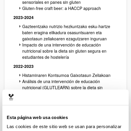
sensoriales en panes sin gluten
Gluten-free craft beer: a HACCP approach
2023-2024
Gazteentzako nutrizio hezkuntzako esku-hartze
baten eragina elikadura osasuntsuaren eta
gaixotasun zeliakoaren ezagutzaren inguruan
Impacto de una intervención de educación
nutricional sobre la dieta sin gluten segura en
estudiantes de hostelería
2022-2023
Histaminaren Kontsumoa Gaixotasun Zeliakoan
Análisis de una intervención de educación
nutricional (GLUTLEARN) sobre la dieta sin
gluten equilibrada y segura en redes sociales:
impacto e interpretación de los resultados.
Búsqueda de nuevos biomarcadores para el
seguimiento de la Enfermedad Celiaca
Esta página web usa cookies
Caracterización físicoquímica, nutricional y
sensorial de panes sin gluten enriquecidos con
Las cookies de este sitio web se usan para personalizar
lino y bagazo de manzana