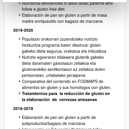
Nutritional deficiencies in adult celiac patients who
follow a gluten-free diet.
Elaboración de pan sin gluten a partir de masa
madre enriquecido con bagazo de manzana
2019-2020
Populazio orokorrari zuzendutako nutrizio
hezkuntza programa baten diseinua: gluten
gabeko dieta segurua, orekatua eta inklusiboa
Nutrizio-egoeraren bilakaera glutenik gabeko
dieta daramaten gaixotasun zeliakoa eta
glutenarekiko sentikortasun ez zeliakoa duten
pertsonetan, urtebeteko jarraipena
Comparativa del contenido en FODMAPS de
alimentos sin gluten y sus homólogos con gluten.
Tratamientos para la reducción de gluten en
la elaboración de cervezas artesanas
2018-2019
Elaboración de pan sin gluten a partir de
subproductos/bagazo de manzana