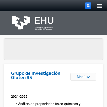
Abri
Saltar al contenido principal
me
prin
Grupo de Investigación
Abrir/cerrar m
Menú
Gluten 3S
2024-2025
Análisis de propiedades físico-químicas y